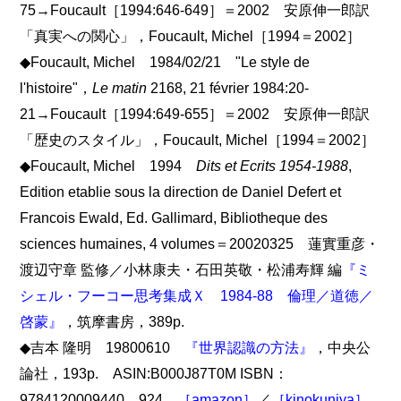
75→Foucault［1994:646-649］＝2002 安原伸一郎訳
「真実への関心」，Foucault, Michel［1994＝2002］
◆Foucault, Michel 1984/02/21 "Le style de
l'histoire"，
Le matin
2168, 21 février 1984:20-
21→Foucault［1994:649-655］＝2002 安原伸一郎訳
「歴史のスタイル」，Foucault, Michel［1994＝2002］
◆Foucault, Michel 1994
Dits et Ecrits 1954-1988
,
Edition etablie sous la direction de Daniel Defert et
Francois Ewald, Ed. Gallimard, Bibliotheque des
sciences humaines, 4 volumes＝20020325 蓮實重彦・
渡辺守章 監修／小林康夫・石田英敬・松浦寿輝 編
『ミ
シェル・フーコー思考集成Ｘ 1984-88 倫理／道徳／
啓蒙』
，筑摩書房，389p.
◆吉本 隆明 19800610
『世界認識の方法』
，中央公
論社，193p. ASIN:B000J87T0M ISBN：
9784120009440 924
［amazon］
／
［kinokuniya］