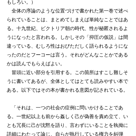
もしろい。）
全体の序論のような位置づけで書かれた第一巻で述べ
られていることは、まとめてしまえば単純なことではあ
る。十九世紀、ビクトリア朝の時代、性が秘匿されるよ
うになったと言われる。しかしその「抑圧の仮説」は間
違っている、むしろ性はおびただしく語られるようにな
ったのだとフーコーは言う。それがどんなことかである
かは読んでもらえばよい。
冒頭に近い部分を引用する。この箇所はすこし難しそ
うに書いてあるが、全体としてはとても読みやすい本で
ある。以下ではその本が書かれる意図が記されている。
「それは、一つの社会の症例に問いかけることであ
る。一世紀以上も前から姦しく己が偽善を責め立て、い
とも冗長に己が沈黙を語り、言わずにいることを執拗に
詳細にわたって論じ、自らが執行している権力を糾弾