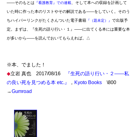
――そのもとは
、そして本への収録を計画して
『看護教育』での連載
いた時に作った本のリストやその解説である――をしていく。そのう
ちハイパーリンクがたくさんついた電子書籍
で出版予
『（題未定）』
定。まずは、『生死の語り行い・１』――に出てくる本には重要な本
が多いから――を読んでおいてもらえれば。△
※本、でました！
◆
立岩 真也 2017/08/16
『生死の語り行い・２――私
の良い死を見つめる本 etc.』
，
Kyoto Books
\800
→
Gumroad