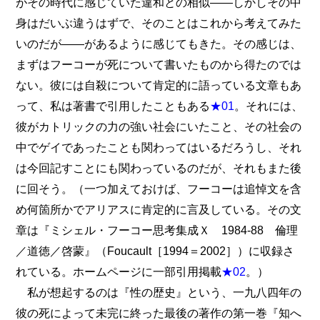
がその時代に感じていた違和との相似――しかしその中
身はだいぶ違うはずで、そのことはこれから考えてみた
いのだが――があるように感じてもきた。その感じは、
まずはフーコーが死について書いたものから得たのでは
ない。彼には自殺について肯定的に語っている文章もあ
って、私は著書で引用したこともある
★01
。それには、
彼がカトリックの力の強い社会にいたこと、その社会の
中でゲイであったことも関わってはいるだろうし、それ
は今回記すことにも関わっているのだが、それもまた後
に回そう。（一つ加えておけば、フーコーは追悼文を含
め何箇所かでアリアスに肯定的に言及している。その文
章は『ミシェル・フーコー思考集成Ｘ 1984-88 倫理
／道徳／啓蒙』（Foucault［1994＝2002］）に収録さ
れている。ホームページに一部引用掲載
★02
。）
私が想起するのは『性の歴史』という、一九八四年の
彼の死によって未完に終った最後の著作の第一巻『知へ