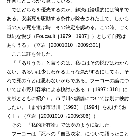
が同じところから発している。
ではどちらを優先するのか。解決は論理的には簡単で
ある。安楽死を駆動する条件が除去された上で、しかも
当の人が死を選ぶ時、その決定を認める。この時、ごく
単純な悦び（Foucault［1979＝1987］）として自死は
ありうる」（立岩［20001010→2009:301］
ここに註を付した。
「「ありうる」と言うのは、私にはその悦びはわから
ない、あるいは少しわかるような気がするにしても、そ
れで死のうとは思わないからである。フーコーの論につ
いては市野川容孝による検討がある（［1997 : 318］に
文献とともに紹介）。市野川の議論については別に検討
したい。〔まずは市野川［1993］［1994］をあげてお
く〕」（立岩［20001010→2009:306］）
その 『私的所有論』では次のように記した。
フーコーは「死への「自己決定」について語ったこと