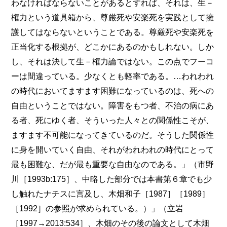
わなければならないことがあるとすれば、それは、生－
権力という道具箱から、尊厳死や安楽死を実践として擁
護してはならないということである。尊厳死や安楽死を
正当化する根拠が、どこかにあるのかもしれない。しか
し、それは決して生－権力論ではない。この点でフーコ
ーは間違っている。少なくとも軽率である。…われわれ
の時代においてますます困難になっているのは、死への
自由ということではない。障害をもつ者、不治の病にあ
る者、死にゆく者、そういった人々との関係性こそが、
ますます不可能になってきているのだ。そうした関係性
に身を開いていく自由、それがわれわれの時代にとって
最も困難な、だが最も重要な自由なのである。」（市野
川［1993b:175］、中略した部分では本書第６章でも少
し触れたナチスに言及し、木畑和子［1987］［1989］
［1992］の参照が求められている。）」（立岩
［1997→2013:534］、木畑のその後の論文として木畑