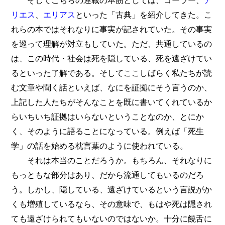
そしてこちらの連載の本筋としては、ゴーラー、
ア
リエス
、
エリアス
といった「古典」を紹介してきた。こ
れらの本ではそれなりに事実が記されていた。その事実
を巡って理解が対立もしていた。ただ、共通しているの
は、この時代・社会は死を隠している、死を遠ざけてい
るといった了解である。そしてここしばらく私たちが読
む文章や聞く話といえば、なにを証拠にそう言うのか、
上記した人たちがそんなことを既に書いてくれているか
らいちいち証拠はいらないということなのか、とにか
く、そのように語ることになっている。例えば「死生
学」の話を始める枕言葉のように使われている。
それは本当のことだろうか。もちろん、それなりに
もっともな部分はあり、だから流通してもいるのだろ
う。しかし、隠している、遠ざけているという言説がか
くも増殖しているなら、その意味で、もはや死は隠され
ても遠ざけられてもいないのではないか。十分に饒舌に