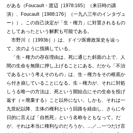
がある（Foucault・渡辺［1978:165］（来日時の講
演）、Foucault［1988:176］（一九八三年のインタヴュ
ー））。この自己決定が「生・権力」に対置されるもの
としてあったという解釈も可能である。
市野川（［1993b］）は、ドイツ医療政策史を辿っ
て、次のように指摘している。
「生－権力の存在理由は、死に通じた斜面の上で、人
間の生命を無限に押し上げることにある。だから「不治
であるという考えそのもの」は、生－権力をその根底か
ら付き崩していることになる。生－権力が、それに対処
しうる唯一の方法は、死という開始点にその生命を投げ
返す（＝廃棄する）こと以外にない。しかも、それは一
九世紀以降、主体の権利という回路を経由し、さらに今
日的に言えば「自然死」という名称をともなって。だ
が、それは本当に権利なのだろうか。…／…一つだけ言