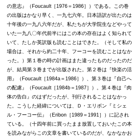
の意志』（Foucault［1976＝1986］）である。この巻
の出版はかなり早く、一九七六年。日本語訳が出たのは
十年後の一九八六年だが、私たちが大学院生などやって
いた一九八〇年代前半にはこの本の存在はよく知られて
いて、たしか英訳版も読むことはできた。（そして私の
場合は、それから約二十年、フーコーを読むことはなか
った。）第１巻の時の計画はまた違ったものだったのだ
が、結局第３巻までが出版された。第２巻は『快楽の活
用』（Foucault［1984a＝1986］）、第３巻は『自己へ
の配慮』（Foucault［1984b＝1987］）。第４巻は『肉
体の告白』のはずだったが、刊行されることはなかっ
た。こうした経緯については、Ｄ・エリボン『ミシェ
ル・フーコー伝』（Eribon［1989＝1991］）に記され
ている。（十四年前に買ったまま放置しておいたこの本
を読みながらこの文章を書いているのだが、なかなかお