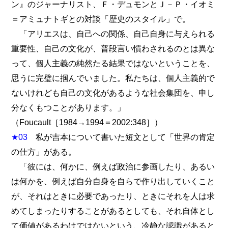
ン』のジャーナリスト、Ｆ・デュモンとＪ－Ｐ・イオミ
＝アミュナトギとの対談「歴史のスタイル」で。
「アリエスは、自己への関係、自己自身に与えられる
重要性、自己の文化が、普段言い慣わされるのとは異な
って、個人主義の純然たる結果ではないということを、
思うに完璧に掴んでいました。私たちは、個人主義的で
ないけれども自己の文化があるような社会集団を、申し
分なくもつことがあります。」
（Foucault［1984→1994＝2002:348］）
★03
私が吉本について書いた短文として「世界の肯定
の仕方」がある。
「彼には、何かに、例えば政治に参画したり、あるい
は何かを、例えば自分自身を自らで作り出していくこと
が、それはときに必要であったり、ときにそれを人は求
めてしまったりすることがあるとしても、それ自体とし
て価値があるわけではないという、冷静な認識があると