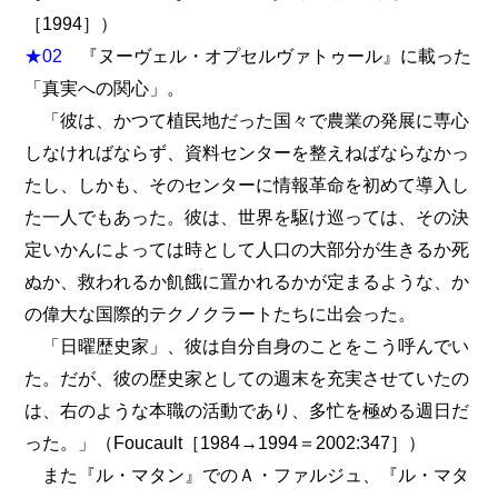
［1994］）
★02
『ヌーヴェル・オプセルヴァトゥール』に載った
「真実への関心」。
「彼は、かつて植民地だった国々で農業の発展に専心
しなければならず、資料センターを整えねばならなかっ
たし、しかも、そのセンターに情報革命を初めて導入し
た一人でもあった。彼は、世界を駆け巡っては、その決
定いかんによっては時として人口の大部分が生きるか死
ぬか、救われるか飢餓に置かれるかが定まるような、か
の偉大な国際的テクノクラートたちに出会った。
「日曜歴史家」、彼は自分自身のことをこう呼んでい
た。だが、彼の歴史家としての週末を充実させていたの
は、右のような本職の活動であり、多忙を極める週日だ
った。」（Foucault［1984→1994＝2002:347］）
また『ル・マタン』でのＡ・ファルジュ、『ル・マタ