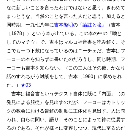
なに新しいことを言ったわけではないと思う。きわめて
まっとうな、当然のことを言った人だと思う。加えると
同時期、一九七八年に
吉本隆明
の
『論註と喩』
（吉本
［1978］）という本が出ている。この本の中の「喩と
してのマチウ」で、吉本はマルコ福音書を読み解く。そ
こでも一つ下敷になっているのはニーチェだ。吉本はフ
ーコーの本を知らずに書いたのだろうし、同じ時期、フ
ーコーも吉本を知らない。（この二人はその後、かなり
話のすれちがう対談をして、吉本［1980］に収められ
た。）
★03
吉本は福音書というテクスト自体に既に「内面」（の
発見による服従）を見出すのだが、フーコーはカトリッ
クの教会における告解の制度に主体化を見出す。人は問
われ、自らに問い、語り、そのことによって神に従属す
るのである。それが様々に変容しつつ、現代に至るのだ