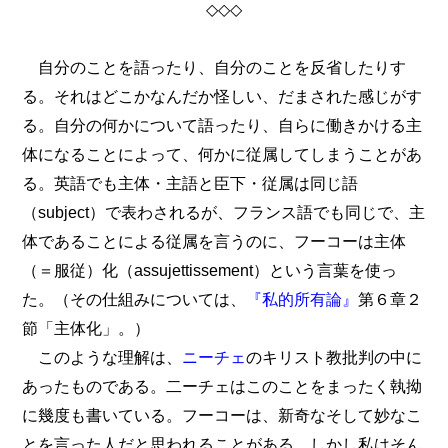
◇◇◇
自分のことを語ったり、自分のことを反省したりす
る。それはどこかなんだか怪しい、だまされた感じがす
る。自分の何かについて語ったり、自らに働きかける主
体になることによって、何かに従属してしまうことがあ
る。英語でも主体・主語と臣下・従属は同じ語
（subject）で表わされるが、フランス語でも同じで、主
体であることによる従属を言うのに、フーコーは主体
（＝服従）化（assujettissement）という言葉を使っ
た。（その仕組みについては、
『私的所有論』
第６章２
節「主体化」。）
このような理解は、
ニーチェ
のキリスト教批判の中に
あったものである。二ーチェはこのことをまったく執拗
に幾度も書いている。フーコーは、新奇なそして妙なこ
とを言った人だと思われることがある。しかし私はそん