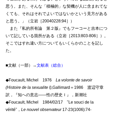
思う。また、そんな「積極的」な契機が人に含まれてな
くても、それはそれでよいではないかという見方がある
と思う。」（立岩［20040228:94］）
また『私的所有論 第２版』でもフーコーと吉本につ
いて記している箇所がある（立岩［2013:803-806］）。
そこではすれ違い方についてもいくらかのことを記し
た。
■文献（一部）→
文献表（総合）
◆Foucault, Michel 1976
La volonte de savoir
(Histoire de la sexualite I)
,Gallimard＝1986 渡辺守章
訳，『知への意志――性の歴史Ｉ』，新潮社
◆Foucault, Michel 1984/02/17 "Le souci de la
vérité"，
Le nouvel observateur
17-23(1006):74-