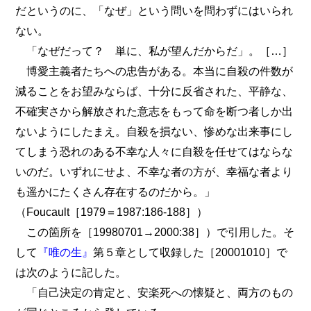
だというのに、「なぜ」という問いを問わずにはいられ
ない。
「なぜだって？ 単に、私が望んだからだ」。［…］
博愛主義者たちへの忠告がある。本当に自殺の件数が
減ることをお望みならば、十分に反省された、平静な、
不確実さから解放された意志をもって命を断つ者しか出
ないようにしたまえ。自殺を損ない、惨めな出来事にし
てしまう恐れのある不幸な人々に自殺を任せてはならな
いのだ。いずれにせよ、不幸な者の方が、幸福な者より
も遥かにたくさん存在するのだから。」
（Foucault［1979＝1987:186-188］）
この箇所を［19980701→2000:38］）で引用した。そ
して
『唯の生』
第５章として収録した［20001010］で
は次のように記した。
「自己決定の肯定と、安楽死への懐疑と、両方のもの