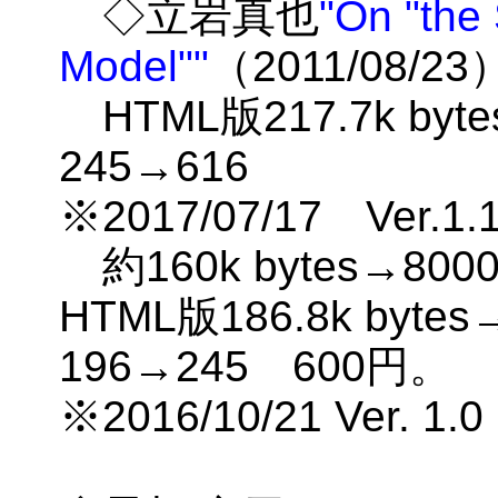
◇立岩真也
"On "the 
Model""
（2011/08
HTML版217.7k byte
245→616
※2017/07/17 Ver.1
約160k bytes→80
HTML版186.8k bytes
196→245 600円。
※2016/10/21 Ver. 1.0