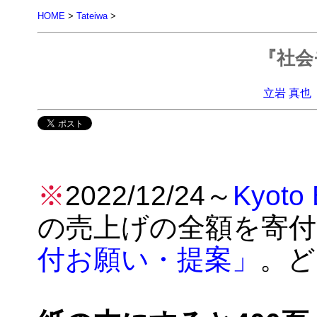
HOME
>
Tateiwa
>
『社会
立岩 真也
※
2022/12/24～
Kyoto
の売上げの全額を寄
付お願い・提案」
。ど