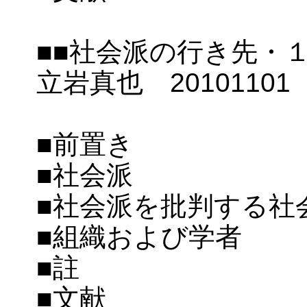
■■社会派の行き先・１
立岩真也 2010110
■前置き
■社会派
■社会派を批判する社
■組織および学者
■註
■文献