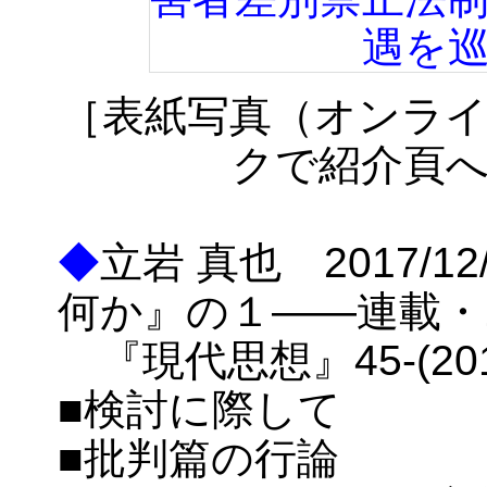
［表紙写真（オンラ
クで紹介頁
◆
立岩 真也 2017/
何か』の１――連載・
『現代思想』45-(2017-
■検討に際して
■批判篇の行論