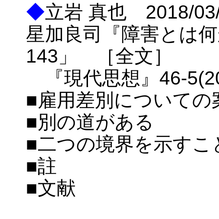
◆
立岩 真也 2018/
星加良司『障害とは何
143」 ［全文］
『現代思想』46-5(2018
■雇用差別についての
■別の道がある
■二つの境界を示すこ
■註
■文献