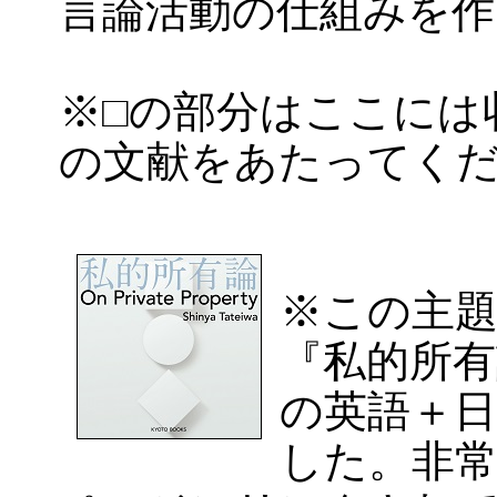
言論活動の仕組みを作
※□の部分はここには
の文献をあたってく
※この主
『私的所
の英語＋
した。非