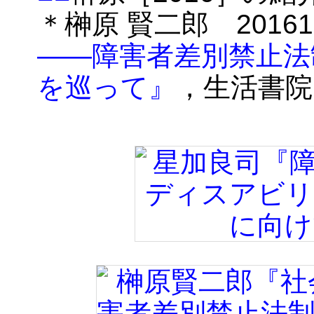
＊榊原 賢二郎 2016
――障害者差別禁止法
を巡って』
，生活書院，