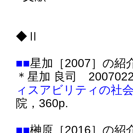
◆Ⅱ
■■
星加［2007］の紹
＊星加 良司 20070
ィスアビリティの社
院，360p.
■■
榊原［2016］の紹