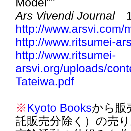
Model""
Ars Vivendi Journal
1:
http://www.arsvi.com/
http://www.ritsumei-ar
http://www.ritsumei-
arsvi.org/uploads/con
Tateiwa.pdf
※
Kyoto Books
から販
託販売分除く）の売り