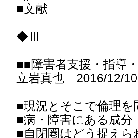
■文献
◆Ⅲ
■■障害者支援・指導
立岩真也 2016/12/10
■現況とそこで倫理を
■病・障害にある成分
■自閉圏はどう捉えら