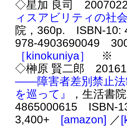
◇星加 良司 20070
ィスアビリティの社
院，360p. ISBN-10: 
978-4903690049 3
［kinokuniya］
※
◇榊原 賢二郎 2016
――障害者差別禁止法
を巡って』
，生活書院，3
4865000615 ISBN-1
3,400+
[amazon]
／
[