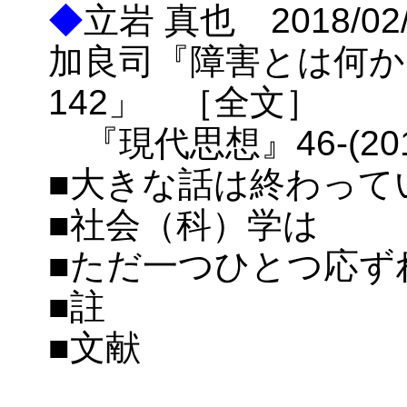
◆
立岩 真也 2018/
加良司『障害とは何か
142」 ［全文］
『現代思想』46-(2018-
■大きな話は終わって
■社会（科）学は
■ただ一つひとつ応ず
■註
■文献