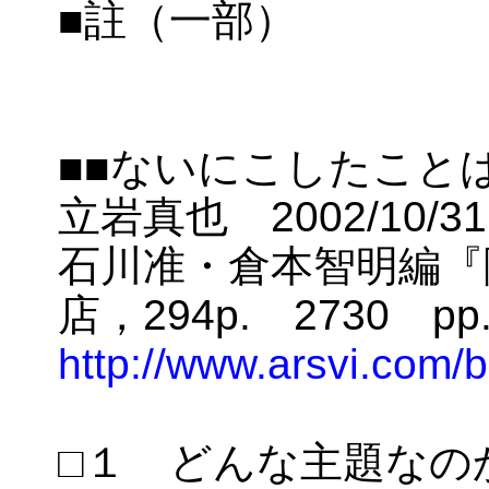
■註（一部）
■■ないにこしたこと
立岩真也 2002/10/31
石川准・倉本智明編『
店，294p. 2730 pp.
http://www.arsvi.com/
□１ どんな主題なの