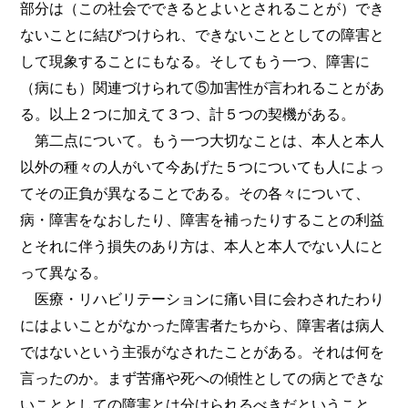
部分は（この社会でできるとよいとされることが）でき
ないことに結びつけられ、できないこととしての障害と
して現象することにもなる。そしてもう一つ、障害に
（病にも）関連づけられて⑤加害性が言われることがあ
る。以上２つに加えて３つ、計５つの契機がある。
第二点について。もう一つ大切なことは、本人と本人
以外の種々の人がいて今あげた５つについても人によっ
てその正負が異なることである。その各々について、
病・障害をなおしたり、障害を補ったりすることの利益
とそれに伴う損失のあり方は、本人と本人でない人にと
って異なる。
医療・リハビリテーションに痛い目に会わされたわり
にはよいことがなかった障害者たちから、障害者は病人
ではないという主張がなされたことがある。それは何を
言ったのか。まず苦痛や死への傾性としての病とできな
いこととしての障害とは分けられるべきだということ