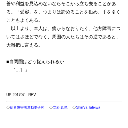
善や利益を見込めないならそこから立ち去ることがあ
る。「受容」を、つまりは諦めることを勧め、手を引く
こともよくある。
以上より、本人は、病からなおりたく、他方障害につ
いてはさほどでなく、周囲の人たちはその逆であると、
大雑把に言える。
■自閉圏はどう捉えられるか
［…］」
UP:201707 REV:
◇
◇
◇
病者障害者運動史研究
立岩 真也
Shin'ya Tateiwa