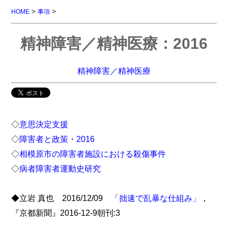
>
>
HOME
事項
精神障害／精神医療：2016
精神障害／精神医療
◇
意思決定支援
◇
障害者と政策・2016
◇
相模原市の障害者施設における殺傷事件
◇
病者障害者運動史研究
◆立岩 真也 2016/12/09
「拙速で乱暴な仕組み」
，
『京都新聞』2016-12-9朝刊:3