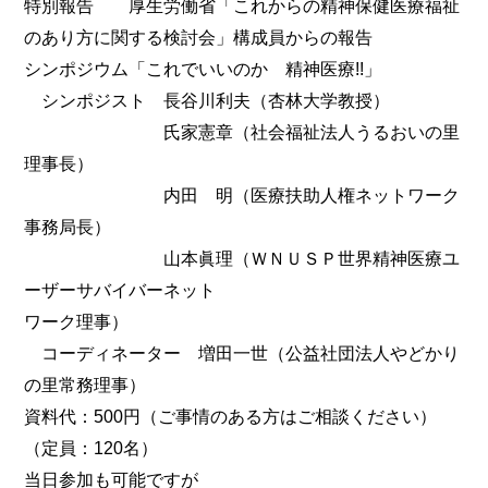
特別報告 厚生労働省「これからの精神保健医療福祉
のあり方に関する検討会」構成員からの報告
シンポジウム「これでいいのか 精神医療!!」
シンポジスト 長谷川利夫（杏林大学教授）
氏家憲章（社会福祉法人うるおいの里
理事長）
内田 明（医療扶助人権ネットワーク
事務局長）
山本眞理（ＷＮＵＳＰ世界精神医療ユ
ーザーサバイバーネット
ワーク理事）
コーディネーター 増田一世（公益社団法人やどかり
の里常務理事）
資料代：500円（ご事情のある方はご相談ください）
（定員：120名）
当日参加も可能ですが