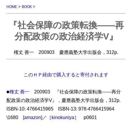
>
>
HOME
BOOK
『社会保障の政策転換――再
分配政策の政治経済学V』
権丈 善一 200903 慶應義塾大学出版会，312p.
このＨＰ経由で購入すると寄付されます
■
権丈 善一
200903 『社会保障の政策転換――再分
配政策の政治経済学V』，慶應義塾大学出版会，312p.
ISBN-10: 4766415965 ISBN-13: 978-4766415964
\1680
[amazon]
／
［kinokuniya］
p0601