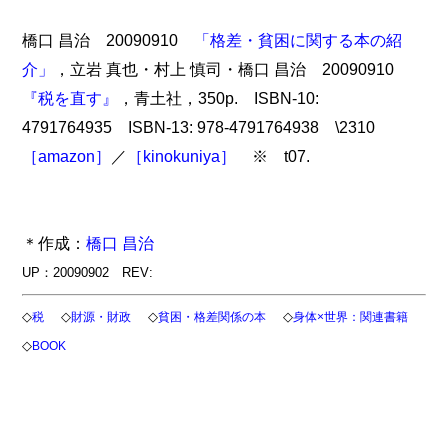
橋口 昌治 20090910
「格差・貧困に関する本の紹
介」
，立岩 真也・村上 慎司・橋口 昌治 20090910
『税を直す』
，青土社，350p. ISBN-10:
4791764935 ISBN-13: 978-4791764938 \2310
［amazon］
／
［kinokuniya］
※ t07.
＊作成：
橋口 昌治
UP：20090902 REV:
◇
◇
◇
◇
税
財源・財政
貧困・格差関係の本
身体×世界：関連書籍
◇
BOOK