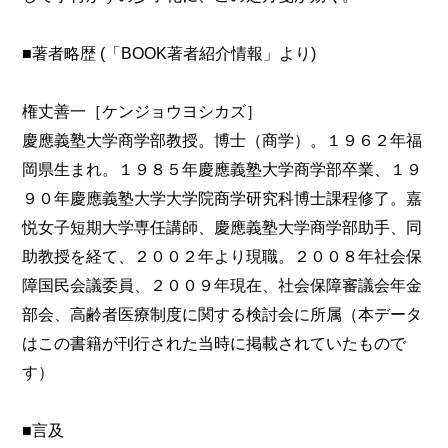
■著者略歴 (「BOOK著者紹介情報」より)
権丈善一［ケンジョウヨシカズ］
慶應義塾大学商学部教授。博士（商学）。１９６２年福
岡県生まれ。１９８５年慶應義塾大学商学部卒業、１９
９０年慶應義塾大学大学院商学研究科博士課程修了。嘉
悦女子短期大学専任講師、慶應義塾大学商学部助手、同
助教授を経て、２００２年より現職。２００８年社会保
障国民会議委員、２００９年現在、社会保障審議会年金
部会、高齢者医療制度に関する検討会に所属（本データ
はこの書籍が刊行された当時に掲載されていたもので
す）
■言及