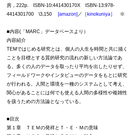
房，222p. ISBN-10:441430170X ISBN-13:978-
4414301700 \3,150
[amazon]
／
［kinokuniya］
※
■内容(「MARC」データベースより）
内容紹介
TEMではじめる研究とは、個人の人生を時間と共に描く
ことを目標とする質的研究の流れの新しい方法論であ
る。多くの人のデータを取ったり平均を出したりせず、
フィールドワークやインタビューのデータをもとに研究
が行われる。人間と環境を一種のシステムとして考え、
関心があることには何でも使える人間の多様性や複雑性
を扱うための方法論となっている。
■目次
第１章 ＴＥＭの発祥とＴ・Ｅ・Ｍの意味