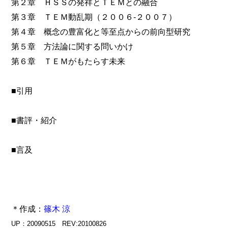
第２章 ＨＳＳの発祥とＴＥＭとの融合
第３章 ＴＥＭ動乱期（２００６‐２００７）
第４章 概念の豊富化と等至点からの前向型研究
第５章 方法論に関する問いかけ
第６章 ＴＥＭがもたらす未来
■引用
■書評・紹介
■言及
＊作成：
篠木 涼
UP：20090515 REV:20100826