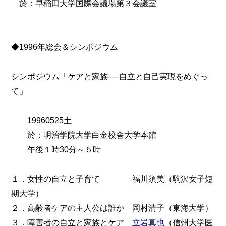
於：早稲田大学国際会議場第３会議室
◆1996年総会＆シンポジウム
シンポジウム「ケアと家族──自立と自己実現をめぐっ
て」
19960525土
於：明治学院大学白金校舎大学本館
午後１時30分～５時
１．女性の自立と子育て 福川須美（駒沢女子短
期大学）
２．高齢者ケアの主人公は誰か 岡村清子（東海大学）
３．障害者の自立と家族とケア
立岩真也
（信州大学医