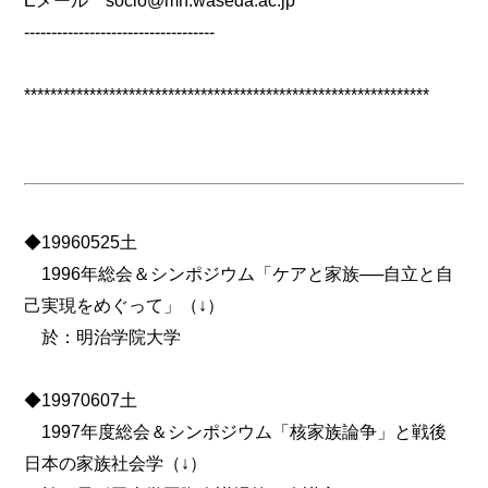
Eメール socio@mn.waseda.ac.jp
-----------------------------------
**************************************************************
◆19960525土
1996年総会＆シンポジウム「ケアと家族──自立と自
己実現をめぐって」（↓）
於：明治学院大学
◆19970607土
1997年度総会＆シンポジウム「核家族論争」と戦後
日本の家族社会学（↓）