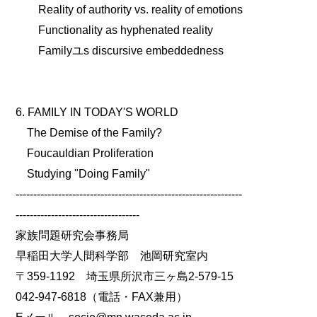
Reality of authority vs. reality of emotions
Functionality as hyphenated reality
Familyユs discursive embeddedness
6. FAMILY IN TODAY'S WORLD
The Demise of the Family?
Foucauldian Proliferation
Studying "Doing Family"
----------------------------------------------------------------
-----------------------------------
家族問題研究会事務局
早稲田大学人間科学部 池岡研究室内
〒359-1192 埼玉県所沢市三ヶ島2-579-15
042-947-6818（電話・FAX兼用）