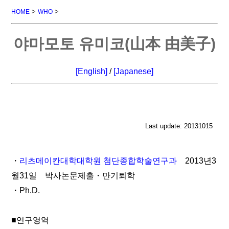
>
>
HOME
WHO
야마모토 유미코(山本 由美子)
[English]
/
[Japanese]
Last update: 20131015
・
리츠메이칸대학대학원 첨단종합학술연구과
2013년3
월31일 박사논문제출・만기퇴학
・Ph.D.
■연구영역