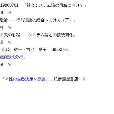
◆19860701 「社会システム論の再編に向けて」
119 ※
三層構造論――行為理論の総合へ向けて（下）」
194 ※
的機能主義の射程――システム論との接続関係」
116 ※
山崎 敬一・吉沢 夏子 19860701
能的形式分析」
49 ※
7
『＜性の自己決定＞原論』
，紀伊國屋書店 ※