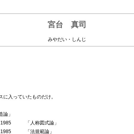
宮台 真司
みやだい・しんじ
スに入っていたものだけ。
造論」
 ◆1985 「人称図式論」
 ◆1985 「法規範論」