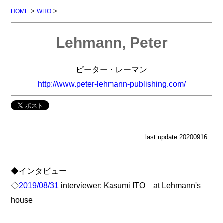
>
>
HOME
WHO
Lehmann, Peter
ピーター・レーマン
http://www.peter-lehmann-publishing.com/
last update:20200916
◆インタビュー
◇
2019/08/31
interviewer: Kasumi ITO at Lehmann's
house