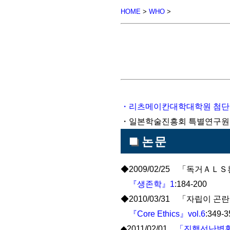
HOME
>
WHO
>
・
리츠메이칸대학대학원 첨
・일본학술진흥회 특별연구원（
■
논문
◆2009/02/25 「독거Ａ
『생존학』1
:184-200
◆2010/03/31 「자립
『Core Ethics』vol.6
:349-
◆2011/02/01
「진행선난병환