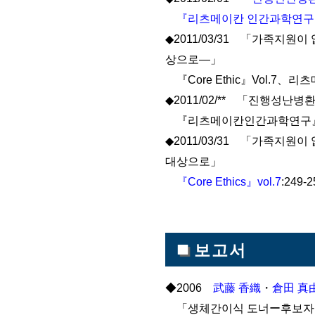
『리츠메이칸 인간과학연구
◆2011/03/31 「가족지
상으로―」
『Core Ethic』Vol.7
◆2011/02/** 「진행성
『리츠메이칸인간과학연구』No
◆2011/03/31 「가족지
대상으로」
『Core Ethics』vol.7
:249-
■
보고서
◆2006
武藤 香織
・
倉田 真
「생체간이식 도너ー후보자를 