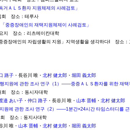
독거ＡＬＳ환자 지원체제의 사례검토」
집회 장소：테루사
唯
「중증장애인의 재택지원체제이 사례검토」
고요지 장소：리츠메이칸대학
 唯 「중증장애인의 자립생활의 지원」지역생활을 생각하다Ⅰ 장
口 路子
・長谷川 唯・
北村 健太郎
・
堀田 義太郎
행지원에 관한 조사 연구（1）――중증ＡＬＳ환자를 위한 재택
대회 장소：동시자대학
渡邉 あい子
・
仲口 路子
・長谷川 唯・
山本 晋輔
・
北村 健太郎
지원에 관한 조사 연구（2）――1분간×24시간 타임스터디를 
대회 장소：동지사대학
谷川 唯・
山本 晋輔
・
北村 健太郎
・
堀田 義太郎