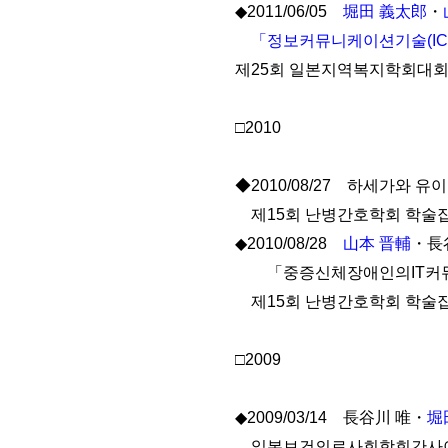
◆2011/06/05
堀田 義太郎
・
「정보커뮤니케이션기술(IC
제25회 일본지역복지학회대
□2010
◆2010/08/27 하세가와 유이
제15회 난병간호학회 학
◆2010/08/28
山本 晋輔
・長
「중증신체장애인의IT커뮤
제15회 난병간호학회 학
□2009
◆2009/03/14 長谷川 唯・
堀
일본보건의료사회학회간사이