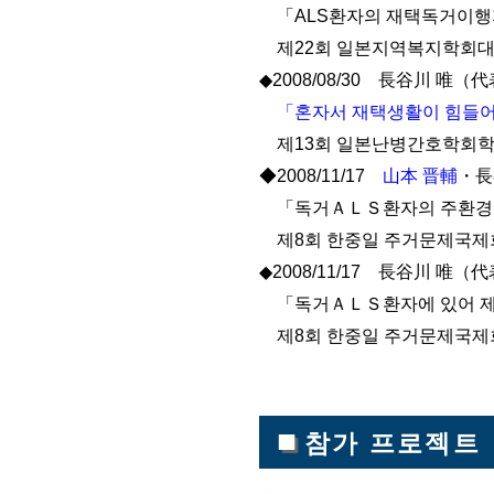
「ALS환자의 재택독거이행
제22회 일본지역복지학회
◆2008/08/30 長谷川 唯
「혼자서 재택생활이 힘들
제13회 일본난병간호학회학
◆2008/11/17
山本 晋輔
・長
「독거ＡＬＳ환자의 주환경정
제8회 한중일 주거문제국
◆2008/11/17 長谷川 唯（
「독거ＡＬＳ환자에 있어 제
제8회 한중일 주거문제국제
■
참가 프로젝트