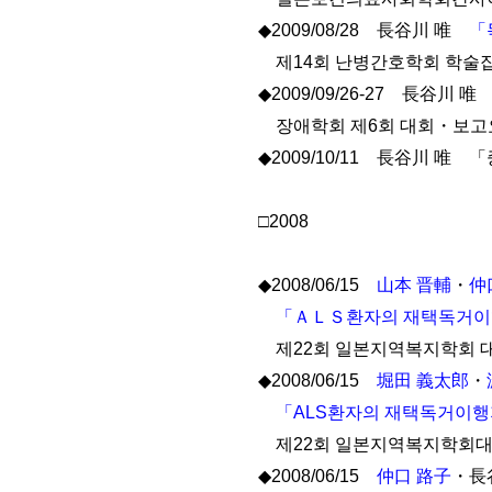
◆2009/08/28 長谷川 唯
「
제14회 난병간호학회 학술
◆2009/09/26-27 長谷川 
장애학회 제6회 대회・보
◆2009/10/11 長谷川
□2008
◆2008/06/15
山本 晋輔
・
仲
「ＡＬＳ환자의 재택독거이
제22회 일본지역복지학회 
◆2008/06/15
堀田 義太郎
・
「ALS환자의 재택독거이행
제22회 일본지역복지학회
◆2008/06/15
仲口 路子
・長