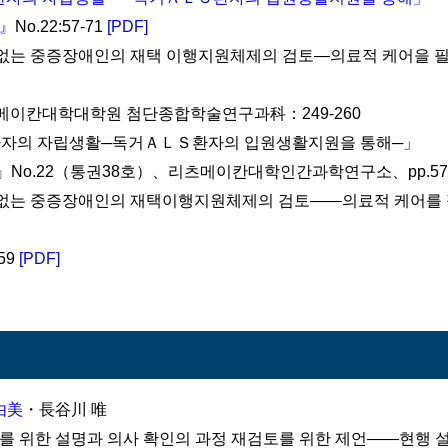
』
No.22:57-71
[PDF]
원이 없는 중증장애인의 재택 이행지원체제의 검토―의료적 케어을
、리츠메이칸대학대학원 첨단종합학술연구과科：249-260
난병환자의 자립생활─독거ＡＬＳ환자의 입원생활지원을 통해─」
.22（통권38호）、리츠메이칸대학인간과학연구소、pp.57-
원이 없는 중증장애인의 재택이행지원체제의 검토――의료적 케어
259
[PDF]
由美
・長谷川 唯
위한 설명과 의사 확인의 과정 재검토를 위한 제언――현행 