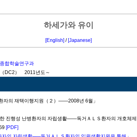
하세가와 유이
[English]
/
[Japanese]
단종합학술연구과
DC2） 2011년도～
ＬＳ환자의 재택이행지원（２）――2008년 6월」
이 곤란한 진행성 난병환자의 자립생활――독거ＡＬＳ환자의 개호체
359
[PDF]
자의 자립생활─―독거ＡＬＳ환자의 입원생활지원을 통해」