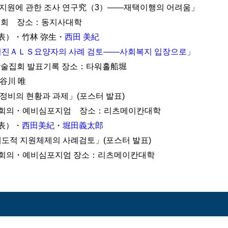
지원에 관한 조사 연구究（3）――재택이행의 어려움」
대회 장소：동지사대학
（代表）・竹林 弥生・
西田 美紀
어진ＡＬＳ요양자의 사례 검토――사회복지 입장으로」
술집회 발표기록 장소：타워홀船堀
谷川 唯
비의 현황과 과제」(포스터 발표)
제회의・예비심포지엄 장소：리츠메이칸대학
代表）・
西田美紀
・
堀田義太郎
도적 지원체제의 사례검토」(포스터 발표)
회의・예비심포지엄 장소：리츠메이칸대학