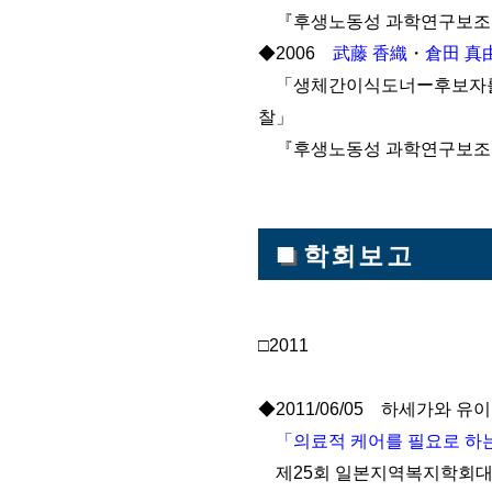
『후생노동성 과학연구보조금 
◆2006
武藤 香織
・
倉田 真
「생체간이식도너ー후보자를 위
찰」
『후생노동성 과학연구보조금 
■
학회보고
□2011
◆2011/06/05 하세가와 유이
「의료적 케어를 필요로 하
제25회 일본지역복지학회대