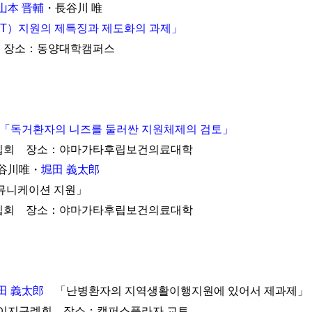
山本 晋輔
・長谷川 唯
T）지원의 제특징과 제도화의 과제」
회 장소：동양대학캠퍼스
「독거환자의 니즈를 둘러싼 지원체제의 검토」
술집회 장소：야마가타후립보건의료대학
谷川唯・
堀田 義太郎
니케이션 지원」
술집회 장소：야마가타후립보건의료대학
田 義太郎
「난병환자의 지역생활이행지원에 있어서 제과제」
지구례회 장소：캠퍼스플라자 교토