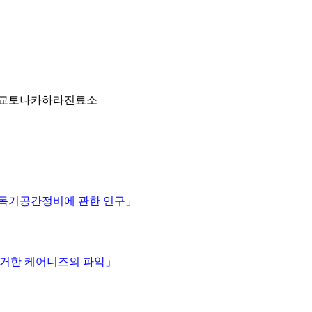
소：교토나카하라진료소
독거공간정비에 관한 연구」
근거한 케어니즈의 파악」