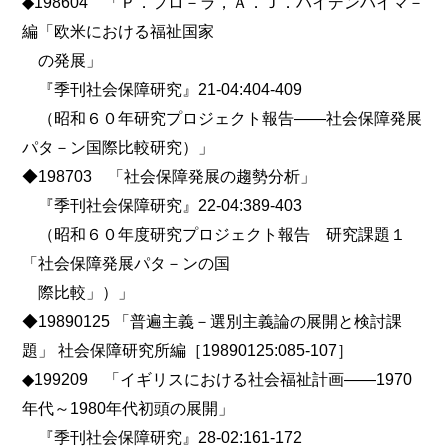
◆198604 「Ｐ．フロ－ラ，Ａ．Ｊ．ハイデンハイマ－
編「欧米における福祉国家
の発展」
『季刊社会保障研究』21-04:404-409
（昭和６０年研究プロジェクト報告――社会保障発展
パタ－ン国際比較研究）」
◆198703 「社会保障発展の趨勢分析」
『季刊社会保障研究』22-04:389-403
（昭和６０年度研究プロジェクト報告 研究課題１
「社会保障発展パタ－ンの国
際比較」）」
◆19890125 「普遍主義－選別主義論の展開と検討課
題」 社会保障研究所編［19890125:085-107］
◆199209 「イギリスにおける社会福祉計画――1970
年代～1980年代初頭の展開」
『季刊社会保障研究』28-02:161-172