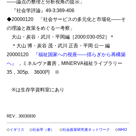
――論点の整理と分析視角の提示」
『社会学評論』49-3:389-406
◆20000120 「社会サービスの多元化と市場化――そ
の理論と政策をめぐる一考察」
大山・炭谷・武川・平岡編［2000:030-052］＊
＊大山 博・炭谷 茂・武川 正吾・平岡 公一 編
20000120
『福祉国家への視座――揺らぎから再構築
へ』
，ミネルヴァ書房，MINERVA福祉ライブラリー
35，305p. 3600円 ※
※は生存学資料室にあり
REV:..30030930
◇
◇
◇
◇
イギリス
社会学（者）
社会政策研究者ネットワーク
WHO