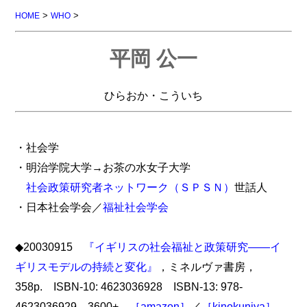
>
>
HOME
WHO
平岡 公一
ひらおか・こういち
・社会学
・明治学院大学→お茶の水女子大学
社会政策研究者ネットワーク（ＳＰＳＮ）
世話人
・日本社会学会／
福祉社会学会
◆20030915
『イギリスの社会福祉と政策研究――イ
ギリスモデルの持続と変化』
，ミネルヴァ書房，
358p. ISBN-10: 4623036928 ISBN-13: 978-
4623036929 3600+
［amazon］
／
［kinokuniya］