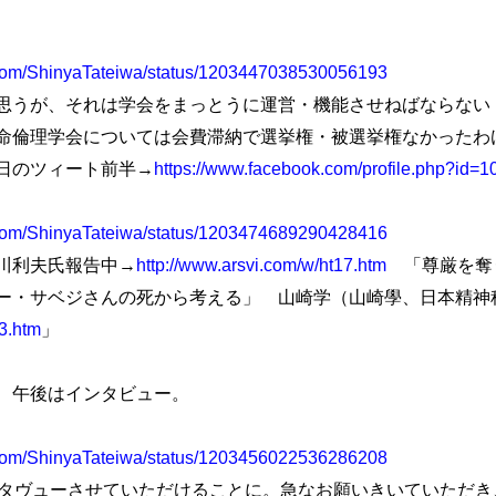
er.com/ShinyaTateiwa/status/1203447038530056193
うが、それは学会をまっとうに運営・機能させねばならない
命倫理学会については会費滞納で選挙権・被選挙権なかったわ
日のツィート前半→
https://www.facebook.com/profile.php?id
er.com/ShinyaTateiwa/status/1203474689290428416
川利夫氏報告中→
http://www.arsvi.com/w/ht17.htm
「尊厳を奪う
ー・サベジさんの死から考える」 山崎学（山崎學、日本精神
3.htm
」
、午後はインタビュー。
er.com/ShinyaTateiwa/status/1203456022536286208
タヴューさせていただけることに。急なお願いきいていただき