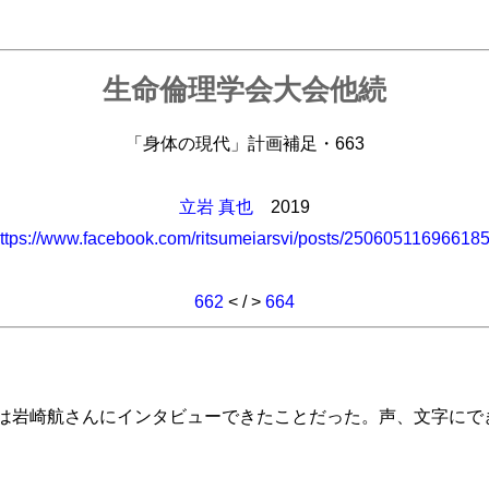
生命倫理学会大会他続
「身体の現代」計画補足・663
立岩 真也
2019
ttps://www.facebook.com/ritsumeiarsvi/posts/25060511696618
662
< / >
664
岩崎航さんにインタビューできたことだった。声、文字にで