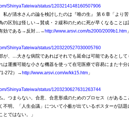
er.com/ShinyaTateiwa/status/1203214148160507906
私が清水さんの論を検討したのは『唯の生』 第６章「より苦
為の区別は怪しい→賛成・２緩和のために死が早くなることは
有効である→反対…→
http://www.arsvi.com/ts2000/2009b1.htm
er.com/ShinyaTateiwa/status/1203220527030005760
が、…大きな病院であればそれでも延命は可能であるとして
れは運搬可能な小さな機器を使って在宅医療で容易にまた十分
1-272）→
http://www.arsvi.com/w/kk15.htm
」
er.com/ShinyaTateiwa/status/1203230627631263744
。つまらない。合意、合意形成のためのプロセス（があるこ
く不明。「人生会議」について小薮が出ているポスターが話題
ことではない。」