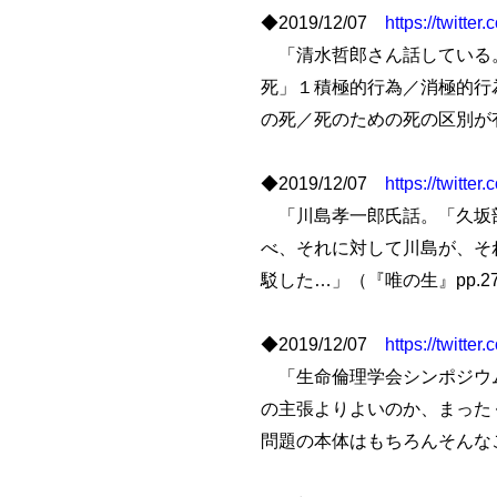
◆2019/12/07
https://twitt
「清水哲郎さん話している。
死」１積極的行為／消極的行
の死／死のための死の区別が
◆2019/12/07
https://twitt
「川島孝一郎氏話。「久坂部
べ、それに対して川島が、そ
駁した…」（『唯の生』pp.27
◆2019/12/07
https://twitt
「生命倫理学会シンポジウム
の主張よりよいのか、まった
問題の本体はもちろんそんな