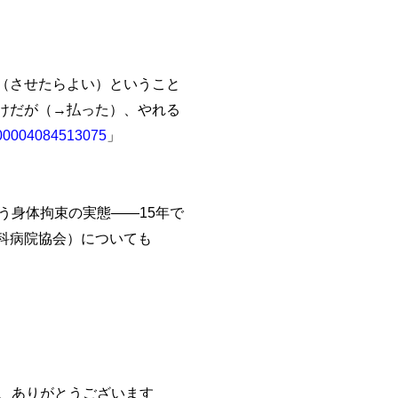
（させたらよい）ということ
けだが（→払った）、やれる
=100004084513075
」
身体拘束の実態――15年で
科病院協会）についても
、ありがとうございます