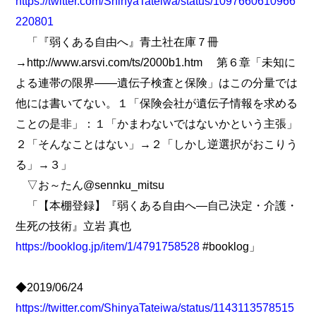
https://twitter.com/ShinyaTateiwa/status/1097660610966
220801
「『弱くある自由へ』青土社在庫７冊
→http://www.arsvi.com/ts/2000b1.htm 第６章「未知に
よる連帯の限界――遺伝子検査と保険」はこの分量では
他には書いてない。１「保険会社が遺伝子情報を求める
ことの是非」：１「かまわないではないかという主張」
２「そんなことはない」→２「しかし逆選択がおこりう
る」→３」
▽お～たん@sennku_mitsu
「【本棚登録】『弱くある自由へ―自己決定・介護・
生死の技術』立岩 真也
https://booklog.jp/item/1/4791758528
#booklog」
◆2019/06/24
https://twitter.com/ShinyaTateiwa/status/1143113578515