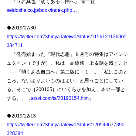
「立岩真也『弱くある自由へ』 青土社
seidosha.co.jp/book/index.php…
」
◆2019/07/30
https://twitter.com/ShinyaTateiwa/status/1156121126365
384711
「発売始まった『現代思想』８月号の特集はアインシ
ュタイン（ですが）、私は「高橋修・上＆話を残すこと
――『弱くある自由へ』第二版に・１」。「私はこのと
ころ、ないよりよいものはよい、と思うことにしてい
る。そこで［200105］にいくらかを加え、本の一部と
する。」→
arsvi.com/ts/20190154.htm
」
◆2019/12/13
https://twitter.com/ShinyaTateiwa/status/1205436773901
328384