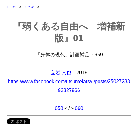
>
>
HOME
Tateiwa
『弱くある自由へ 増補新
版』01
「身体の現代」計画補足・659
立岩 真也
2019
https://www.facebook.com/ritsumeiarsvi/posts/25027233
93327966
658
< / >
660