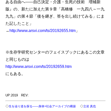
ある自由へ――自己決定・介護・生死の技術 増補新
版』の、新たに加えた第９章「高橋修 一九四八～一九
九九」の第４節「後を継ぎ、答を出し続けてみる」にま
た記したこと」
→
http://www.arsvi.com/ts/20192655.htm
」
※生存学研究センターのフェイスブックにあるこの文章
と同じものは
http://www.arsvi.com/ts/20192659.htm
にもある。
UP:2019 REV:
◇
◇
生を辿り道を探る――身体×社会アーカイブの構築
立岩 真也