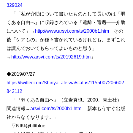
329024
「「私が介助について書いたものとして長いのは『弱
くある自由へ』に収録されている「遠離・遭遇――介助
について」→
http://www.arsvi.com/ts/2000b1.htm
その
後「ケアもの」が種々書かれているけれども、まずこれ
は読んでおいてもらってよいものと思う」
→
http://www.arsvi.com/ts/20192619.htm
」
◆2019/07/27
https://twitter.com/ShinyaTateiwa/status/1155007206602
842112
「『弱くある自由へ』（立岩真也、2000、青土社）
関連情報→
arsvi.com/ts/2000b1.htm
新本もうすぐ出版
社からなくなります。」
▽NIKI@blttblue