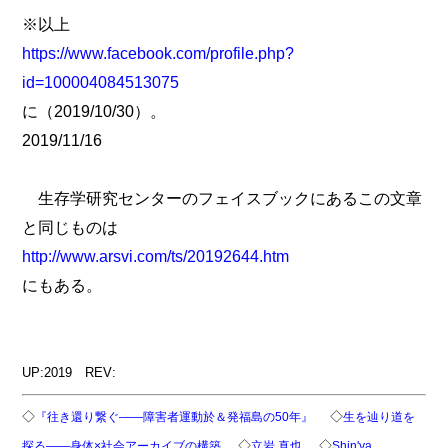
※以上
https://www.facebook.com/profile.php?
id=100004084513075
に（2019/10/30）。
2019/11/16
生存学研究センターのフェイスブックにあるこの文章
と同じものは
http://www.arsvi.com/ts/20192644.htm
にもある。
UP:2019 REV:
◇
◇
『往き還り繋ぐ――障害者運動於＆発福島の50年』
生を辿り道を
◇
◇
探る――身体×社会アーカイブの構築
立岩 真也
Shin'ya