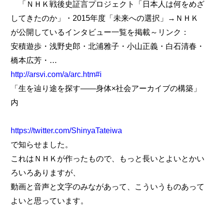
「ＮＨＫ戦後史証言プロジェクト「日本人は何をめざ
してきたのか」・2015年度「未来への選択」→ＮＨＫ
が公開しているインタビュー一覧を掲載～リンク：
安積遊歩・浅野史郎・北浦雅子・小山正義・白石清春・
橋本広芳・…
http://arsvi.com/a/arc.htm#i
「生を辿り途を探す――身体×社会アーカイブの構築」
内
https://twitter.com/ShinyaTateiwa
で知らせました。
これはＮＨＫが作ったもので、もっと長いとよいとかい
ろいろありますが、
動画と音声と文字のみながあって、こういうものあって
よいと思っています。