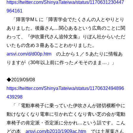
https://twitter.com/ShinyaTateiwa/status/1170631230447
964161
「障害学МＬに「障害学会でたくさんの人とやりとり
ありました。後藤さん…関心あるという広島のことに関
わって、『伊吹重代さん追悼文集』りぼん社からいただ
いたもの含め３冊あることわかりました。
arsvi.com/d/d00p.htm
の上から１／５あたりに情報あ
りますが（30年以上前に作ったメモそのまま…」」
◆2019/09/08
https://twitter.com/ShinyaTateiwa/status/1170632494896
439298
「「電動車椅子に乗っていた伊吹さんが踏切横断中に
動けななくなり電車に引かれ亡くなり青い芝の会が電動
車椅子の肯定派・否定派に分かれ…という話です。こん
どの本
arsvi.com/b2010/1909ac.htm
では土屋葉さん