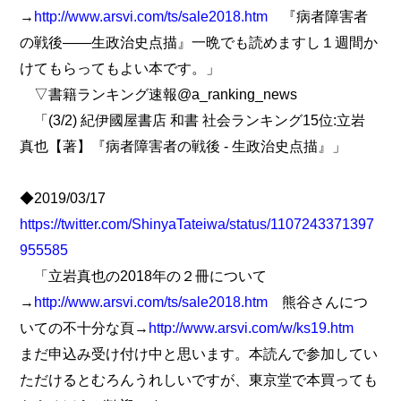
→
http://www.arsvi.com/ts/sale2018.htm
『病者障害者
の戦後――生政治史点描』一晩でも読めますし１週間か
けてもらってもよい本です。」
▽書籍ランキング速報@a_ranking_news
「(3/2) 紀伊國屋書店 和書 社会ランキング15位:立岩
真也【著】『病者障害者の戦後 - 生政治史点描』」
◆2019/03/17
https://twitter.com/ShinyaTateiwa/status/1107243371397
955585
「立岩真也の2018年の２冊について
→
http://www.arsvi.com/ts/sale2018.htm
熊谷さんにつ
いての不十分な頁→
http://www.arsvi.com/w/ks19.htm
まだ申込み受け付け中と思います。本読んで参加してい
ただけるとむろんうれしいですが、東京堂で本買っても