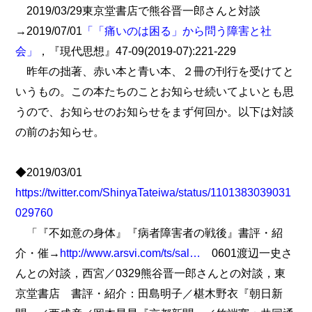
2019/03/29東京堂書店で熊谷晋一郎さんと対談
→2019/07/01
「「痛いのは困る」から問う障害と社
会」
，『現代思想』47-09(2019-07):221-229
昨年の拙著、赤い本と青い本、２冊の刊行を受けてと
いうもの。この本たちのことお知らせ続いてよいとも思
うので、お知らせのお知らせをまず何回か。以下は対談
の前のお知らせ。
◆2019/03/01
https://twitter.com/ShinyaTateiwa/status/1101383039031
029760
「『不如意の身体』『病者障害者の戦後』書評・紹
介・催→
http://www.arsvi.com/ts/sal…
0601渡辺一史さ
んとの対談，西宮／0329熊谷晋一郎さんとの対談，東
京堂書店 書評・紹介：田島明子／椹木野衣『朝日新