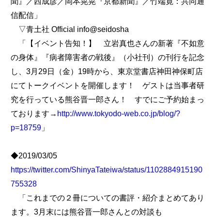
聞』／西成彦／岡本晃晃『京都新聞』／竹端寛：共同通
信配信」
▽青土社 Official info@seidosha
「【イベント告知！】 立岩真也さんの新著『不如意
の身体』『病者障害者の戦後』（小社刊）の刊行を記念
し、3月29日（金）19時から、東京堂書店神田神保町店
にてトークイベントを開催します！ ゲストは当事者研
究を行っている熊谷晋一郎さん！ すでにご予約始まっ
ております→
http://www.tokyodo-web.co.jp/blog/?
p=18759
」
◆2019/03/05
https://twitter.com/ShinyaTateiwa/status/1102884915190
755328
「これまでの２冊についての書評・紹介まとめてあり
ます。3月末には熊谷晋一郎さんとの対談も