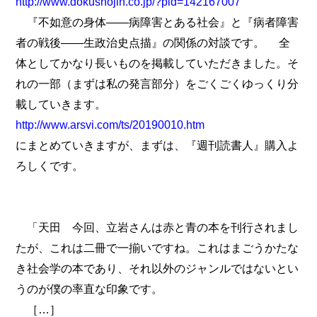
http://www.dokushojin.co.jp/?pid=142167007
『不如意の身体――病障害とある社会』と『病者障害
者の戦後――生政治史点描』の関係の対談です。 全
体としてかなり長いものを掲載していただきました。そ
れの一部（まずは私の発言部分）をごくごくゆっくり分
載していきます。
http://www.arsvi.com/ts/20190010.htm
にまとめていきますが、まずは、『週刊読書人』購入よ
ろしくです。
「天田 今回、立岩さんは赤と青の本を刊行されまし
たが、これは二冊で一揃いですね。これはまごうかたな
き社会学の本であり、それ以外のジャンルではないとい
うのが僕の率直な印象です。
［…］