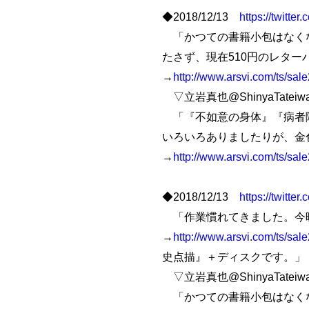
◆2018/12/13
https://twitt
「かつての書籍小包はなくな
たさず、現在510円のレタ
→
http://www.arsvi.com/ts/sal
▽立岩真也@ShinyaTateiw
「『不如意の身体』『病者障
いろいろありましたりが、金
→
http://www.arsvi.com/ts/sal
◆2018/12/13
https://twitt
「作業慣れてきました。今晩
→
http://www.arsvi.com/ts/sal
史点描』＋ディスクです。」
▽立岩真也@ShinyaTateiw
「かつての書籍小包はなくな