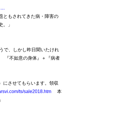
/g…
題ともされてきた病・障害の
史。」
うで、しかし昨日聞いたけれ
『不如意の身体』＋『病者
）にさせてもらいます。領収
arsvi.com/ts/sale2018.htm
本
」