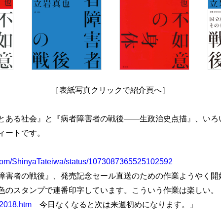
［表紙写真クリックで紹介頁へ］
ある社会』と『病者障害者の戦後――生政治史点描』、いろ
ィートです。
er.com/ShinyaTateiwa/status/1073087365525102592
害者の戦後』、発売記念セール直送のための作業ようやく開
色のスタンプで連番印字しています。こういう作業は楽しい。
e2018.htm
今日なくなると次は来週初めになります。」