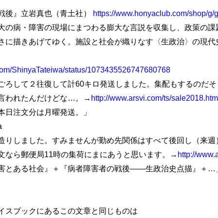
戦後』立岩真也（青土社）
https://www.honyaclub.com/shop/g
大の病・障害の現場にまつわる膨大な言説を収集し、政策の課
さに描きあげてゆく。施設と社会が織りなす〈生政治〉の現代
er.com/ShinyaTateiwa/status/1073435526747680768
ろして２往復して計60キロ発送しました。集配もするのだそ
言われたんだけどな…。→
http://www.arsvi.com/ts/sale2018.htm
本日注文分は月曜発送。」
a
りしました。すみませんが勤め先関係はすべて後回し（来週
文なら郵便局11時の集荷にまにあうと思います。→
http://www.
害とある社会』＋『病者障害者の戦後――生政治史点描』＋…
イスブックにあるこの文章と同じものは