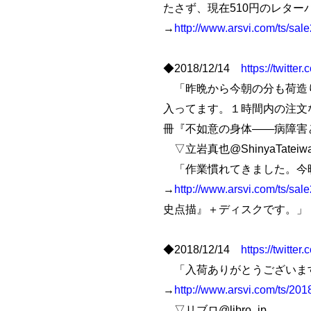
たさず、現在510円のレタ
→
http://www.arsvi.com/ts/sal
◆2018/12/14
https://twitt
「昨晩から今朝の分も荷造り
入ってます。１時間内の注文
冊『不如意の身体――病障害
▽立岩真也@ShinyaTateiw
「作業慣れてきました。今晩
→
http://www.arsvi.com/ts/sal
史点描』＋ディスクです。」
◆2018/12/14
https://twitt
「入荷ありがとうございます
→
http://www.arsvi.com/ts/20
▽リブロ@libro_jp