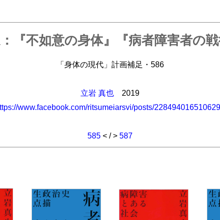
：『不如意の身体』『病者障害者の戦
「身体の現代」計画補足・586
立岩 真也
2019
ttps://www.facebook.com/ritsumeiarsvi/posts/22849401651062
585
< / >
587