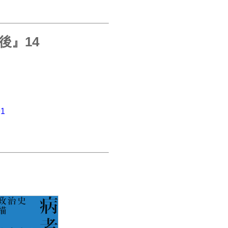
後』14
91