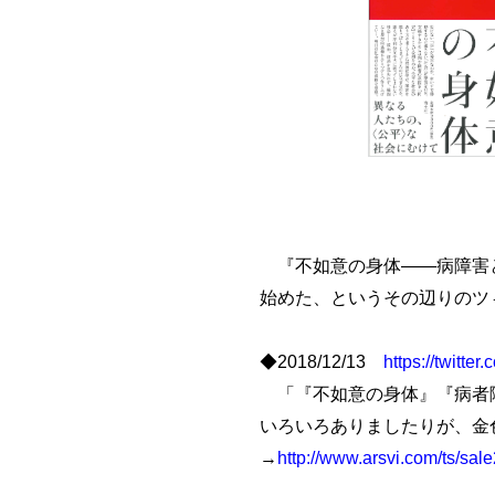
『不如意の身体――病障害と
始めた、というその辺りのツ
◆2018/12/13
https://twitt
「『不如意の身体』『病者障
いろいろありましたりが、金
→
http://www.arsvi.com/ts/sal