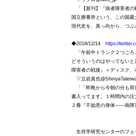
「【新刊】『病者障害者の
国立療養所という、この国最
現代史を、真っ向から、つぶ
◆2018/12/14
https://twitt
「午前中トランク２つごろご
どそういうのはやってないと
障害者の戦後』＋ディスク、
▽立岩真也@ShinyaTateiw
「「昨晩から今朝の分も荷造
書入ってます。１時間内の注
２冊『不如意の身体――病障
生存学研究センターのフェ