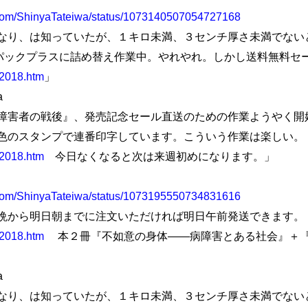
er.com/ShinyaTateiwa/status/1073140507054727168
り、は知っていたが、１キロ未満、３センチ厚さ未満でない
ーパックプラスに詰め替え作業中。やれやれ。しかし送料無料セ
e2018.htm
」
a
害者の戦後』、発売記念セール直送のための作業ようやく開
色のスタンプで連番印字しています。こういう作業は楽しい。
e2018.htm
今日なくなると次は来週初めになります。」
er.com/ShinyaTateiwa/status/1073195550734831616
から明日朝までに注文いただければ明日午前発送できます。
e2018.htm
本２冊『不如意の身体――病障害とある社会』＋『
a
り、は知っていたが、１キロ未満、３センチ厚さ未満でない