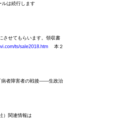
ールは続行します
にさせてもらいます。領収書
svi.com/ts/sale2018.htm
本２
病者障害者の戦後――生政治
社）関連情報は