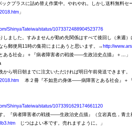
ーパックプラスに詰め替え作業中。やれやれ。しかし送料無料セ
e2018.htm
」
er.com/ShinyaTateiwa/status/1073372488904523776
しました。すみませんが勤め先関係はすべて後回し（来週）
なら郵便局11時の集荷にまにあうと思います。→
http://www.ar
とある社会』＋『病者障害者の戦後――生政治史点描』＋…」
a
から明日朝までに注文いただければ明日午前発送できます。
e2018.htm
本２冊『不如意の身体――病障害とある社会』＋『
er.com/ShinyaTateiwa/status/1073391629174661120
。『病者障害者の戦後――生政治史点描』（立岩真也，青土
18b3.htm
じつはよい本です。売れますように。」