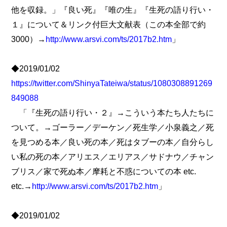
他を収録。」『良い死』『唯の生』『生死の語り行い・
１』について＆リンク付巨大文献表（この本全部で約
3000）→
http://www.arsvi.com/ts/2017b2.htm
」
◆2019/01/02
https://twitter.com/ShinyaTateiwa/status/1080308891269
849088
「『生死の語り行い・２』→こういう本たち人たちに
ついて。→ゴーラー／デーケン／死生学／小泉義之／死
を見つめる本／良い死の本／死はタブーの本／自分らし
い私の死の本／アリエス／エリアス／サドナウ／チャン
ブリス／家で死ぬ本／摩耗と不惑についての本 etc.
etc.→
http://www.arsvi.com/ts/2017b2.htm
」
◆2019/01/02