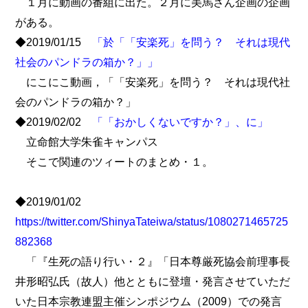
１月に動画の番組に出た。２月に美馬さん企画の企画
がある。
◆2019/01/15
「於「「安楽死」を問う？ それは現代
社会のパンドラの箱か？」」
にこにこ動画，「「安楽死」を問う？ それは現代社
会のパンドラの箱か？」
◆2019/02/02
「「おかしくないですか？」、に」
立命館大学朱雀キャンパス
そこで関連のツィートのまとめ・１。
◆2019/01/02
https://twitter.com/ShinyaTateiwa/status/1080271465725
882368
「『生死の語り行い・２』「日本尊厳死協会前理事長
井形昭弘氏（故人）他とともに登壇・発言させていただ
いた日本宗教連盟主催シンポジウム（2009）での発言