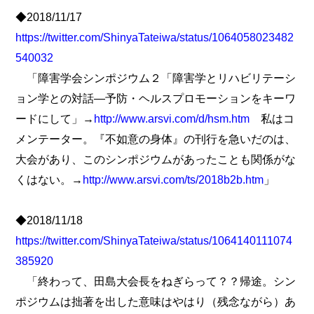
◆2018/11/17
https://twitter.com/ShinyaTateiwa/status/1064058023482
540032
「障害学会シンポジウム２「障害学とリハビリテーシ
ョン学との対話―予防・ヘルスプロモーションをキーワ
ードにして」→
http://www.arsvi.com/d/hsm.htm
私はコ
メンテーター。『不如意の身体』の刊行を急いだのは、
大会があり、このシンポジウムがあったことも関係がな
くはない。→
http://www.arsvi.com/ts/2018b2b.htm
」
◆2018/11/18
https://twitter.com/ShinyaTateiwa/status/1064140111074
385920
「終わって、田島大会長をねぎらって？？帰途。シン
ポジウムは拙著を出した意味はやはり（残念ながら）あ