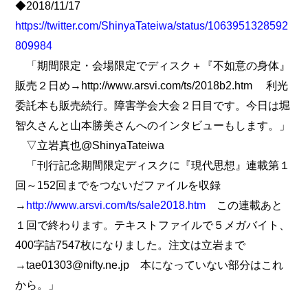
◆2018/11/17
https://twitter.com/ShinyaTateiwa/status/1063951328592
809984
「期間限定・会場限定でディスク＋『不如意の身体』
販売２日め→http://www.arsvi.com/ts/2018b2.htm 利光
委託本も販売続行。障害学会大会２日目です。今日は堀
智久さんと山本勝美さんへのインタビューもします。」
▽立岩真也@ShinyaTateiwa
「刊行記念期間限定ディスクに『現代思想』連載第１
回～152回までをつないだファイルを収録
→
http://www.arsvi.com/ts/sale2018.htm
この連載あと
１回で終わります。テキストファイルで５メガバイト、
400字詰7547枚になりました。注文は立岩まで
→tae01303@nifty.ne.jp 本になっていない部分はこれ
から。」