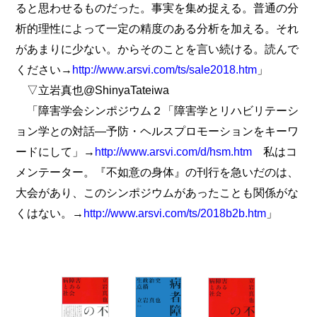
ると思わせるものだった。事実を集め捉える。普通の分
析的理性によって一定の精度のある分析を加える。それ
があまりに少ない。からそのことを言い続ける。読んで
ください→
http://www.arsvi.com/ts/sale2018.htm
」
▽立岩真也@ShinyaTateiwa
「障害学会シンポジウム２「障害学とリハビリテーシ
ョン学との対話―予防・ヘルスプロモーションをキーワ
ードにして」→
http://www.arsvi.com/d/hsm.htm
私はコ
メンテーター。『不如意の身体』の刊行を急いだのは、
大会があり、このシンポジウムがあったことも関係がな
くはない。→
http://www.arsvi.com/ts/2018b2b.htm
」