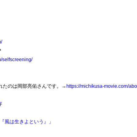
/
？
/selfscreening/
れたのは岡部亮佑さんです。→
https://michikusa-movie.com/abo
存
『風は生きよという』」