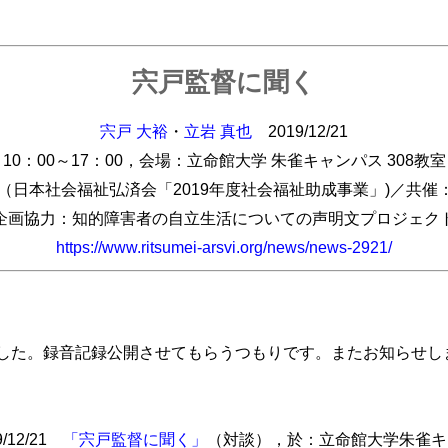
宍戸監督に聞く
宍戸 大裕
・
立岩 真也
2019/12/21
10：00～17：00，会場：立命館大学 朱雀キャンパス 308教室
（日本社会福祉弘済会「2019年度社会福祉助成事業」)／共
企画協力：知的障害者の自立生活についての声明文プロジェク
https://www.ritsumei-arsvi.org/news/news-2921/
た。録音記録公開させてもらうつもりです。またお知らせし
/12/21
「宍戸監督に聞く」
（対談），於：立命館大学朱雀キ