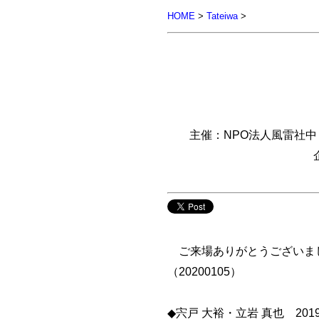
HOME
>
Tateiwa
>
主催：NPO法人風雷社中
ご来場ありがとうございまし
（20200105）
◆宍戸 大裕・立岩 真也 2019