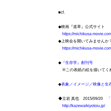
■cf.
◆映画『道草』公式サイト
https://michikusa-movie.com
◆上映会を開いてみませんか
https://michikusa-movie.com
◆
『生存学』創刊号
※この表紙の絵を描いてく
◆
表象／イメージ／映像と生
◆立岩 真也 2015/09/20
「
http://kazewaikiyotoiu.jp/