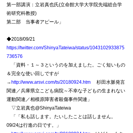
第一部講演：立岩真也氏(立命館大学大学院先端総合学
術研究科教授)
第二部 当事者アピール」
◆2018/09/21
https://twitter.com/ShinyaTateiwa/status/1043102933875
736576
「資料・１～３というのを加えました。ごく短いもの
＆完全な使い回しですが
→
http://www.arsvi.com/ts/20180924.htm
杉田水脈発言
関連／兵庫県立こども病院～不幸な子どもの生まれない
運動関連／相模原障害者殺傷事件関連」
▽立岩真也@ShinyaTateiwa
「「私も話します。たいしたことは話しません。
09/24は行進の日です。」