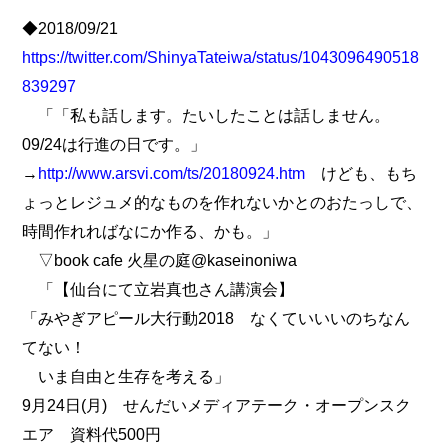
◆2018/09/21
https://twitter.com/ShinyaTateiwa/status/1043096490518
839297
「「私も話します。たいしたことは話しません。
09/24は行進の日です。」
→
http://www.arsvi.com/ts/20180924.htm
けども、もち
ょっとレジュメ的なものを作れないかとのおたっしで、
時間作れればなにか作る、かも。」
▽book cafe 火星の庭@kaseinoniwa
「【仙台にて立岩真也さん講演会】
「みやぎアピール大行動2018 なくていいいのちなん
てない！
いま自由と生存を考える」
9月24日(月) せんだいメディアテーク・オープンスク
エア 資料代500円