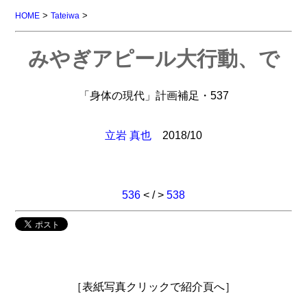
>
>
HOME
Tateiwa
みやぎアピール大行動、で
「身体の現代」計画補足・537
立岩 真也
2018/10
536
< / >
538
［表紙写真クリックで紹介頁へ］