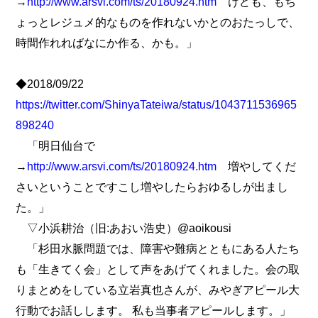
→
http://www.arsvi.com/ts/20180924.htm
けども、もち
ょっとレジュメ的なものを作れないかとのおたっしで、
時間作れればなにか作る、かも。」
◆2018/09/22
https://twitter.com/ShinyaTateiwa/status/1043711536965
898240
「明日仙台で
→
http://www.arsvi.com/ts/20180924.htm
増やしてくだ
さいということですこし増やしたらおゆるしが出まし
た。」
▽小浜耕治（旧:あおい浩史）@aoikousi
「杉田水脈問題では、障害や難病とともにある人たち
も「生きてく会」として声をあげてくれました。会の取
りまとめをしている立岩真也さんが、みやぎアピール大
行動でお話しします。 私も当事者アピールします。」