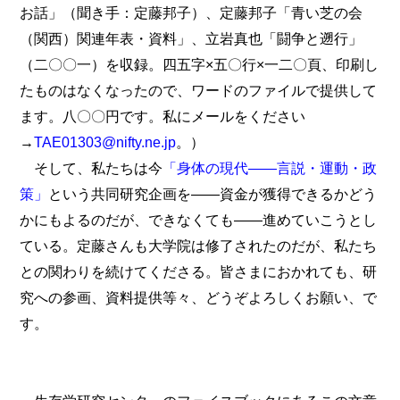
お話」（聞き手：定藤邦子）、定藤邦子「青い芝の会
（関西）関連年表・資料」、立岩真也「闘争と遡行」
（二〇〇一）を収録。四五字×五〇行×一二〇頁、印刷し
たものはなくなったので、ワードのファイルで提供して
ます。八〇〇円です。私にメールをください
→
TAE01303@nifty.ne.jp
。）
そして、私たちは今
「身体の現代――言説・運動・政
策」
という共同研究企画を――資金が獲得できるかどう
かにもよるのだが、できなくても――進めていこうとし
ている。定藤さんも大学院は修了されたのだが、私たち
との関わりを続けてくださる。皆さまにおかれても、研
究への参画、資料提供等々、どうぞよろしくお願い、で
す。