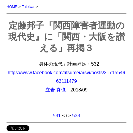
>
>
HOME
Tateiwa
定藤邦子『関西障害者運動の
現代史』に「関西・大阪を讃
える」再掲３
「身体の現代」計画補足・532
https://www.facebook.com/ritsumeiarsvi/posts/21715549
63111479
立岩 真也
2018/09
531
< / >
533