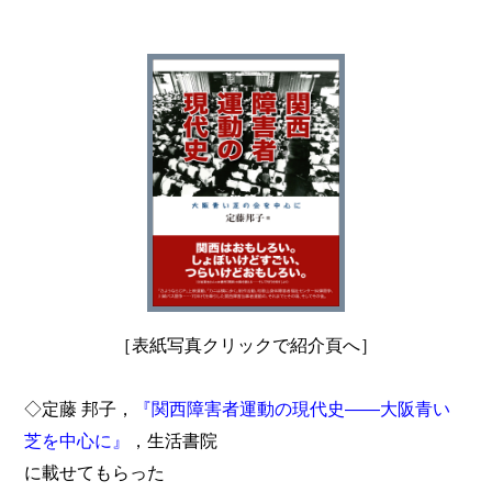
［表紙写真クリックで紹介頁へ］
◇定藤 邦子，
『関西障害者運動の現代史――大阪青い
芝を中心に』
，生活書院
に載せてもらった