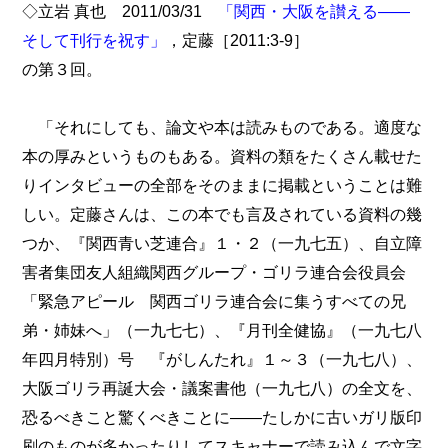
◇立岩 真也 2011/03/31
「関西・大阪を讃える――
そして刊行を祝す」
，定藤［2011:3-9］
の第３回。
「それにしても、論文や本は読みものである。適度な
本の厚みというものもある。資料の類をたくさん載せた
りインタビューの全部をそのままに掲載ということは難
しい。定藤さんは、この本でも言及されている資料の幾
つか、『関西青い芝連合』１・２（一九七五）、自立障
害者集団友人組織関西グループ・ゴリラ連合会役員会
「緊急アピール 関西ゴリラ連合会に集うすべての兄
弟・姉妹へ」（一九七七）、『月刊全健協』（一九七八
年四月特別）号 『がしんたれ』１～３（一九七八）、
大阪ゴリラ再誕大会・議案書他（一九七八）の全文を、
恐るべきこと驚くべきことに――たしかに古いガリ版印
刷のものが多かったりしてスキャナーで読み込んで文字