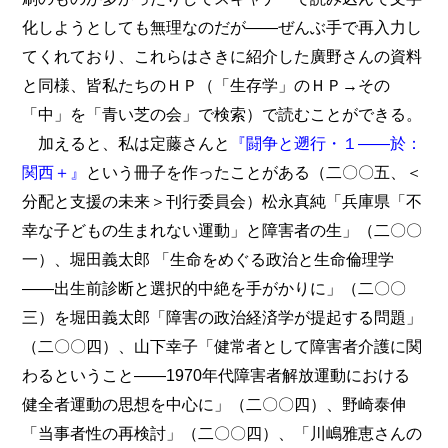
化しようとしても無理なのだが――ぜんぶ手で再入力し
てくれており、これらはさきに紹介した廣野さんの資料
と同様、皆私たちのＨＰ（「生存学」のＨＰ→その
「中」を「青い芝の会」で検索）で読むことができる。
加えると、私は定藤さんと
『闘争と遡行・１――於：
関西＋』
という冊子を作ったことがある（二〇〇五、＜
分配と支援の未来＞刊行委員会）松永真純「兵庫県「不
幸な子どもの生まれない運動」と障害者の生」（二〇〇
一）、堀田義太郎 「生命をめぐる政治と生命倫理学
――出生前診断と選択的中絶を手がかりに」（二〇〇
三）を堀田義太郎「障害の政治経済学が提起する問題」
（二〇〇四）、山下幸子「健常者として障害者介護に関
わるということ――1970年代障害者解放運動における
健全者運動の思想を中心に」（二〇〇四）、野崎泰伸
「当事者性の再検討」（二〇〇四）、「川嶋雅恵さんの