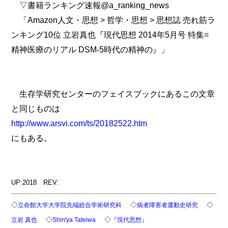
▽書籍ランキング速報@a_ranking_news
「Amazon人文・思想 > 哲学・思想 > 思想誌 売れ筋ラ
ンキング10位 立岩真也『現代思想 2014年5月号 特集=
精神医療のリアル DSM-5時代の精神の』」
生存学研究センターのフェイスブックにあるこの文章
と同じものは
http://www.arsvi.com/ts/20182522.htm
にもある。
UP:2018 REV:
◇
◇
◇
立命館大学大学院先端総合学術研究科
病者障害者運動史研究
◇
◇
立岩 真也
Shin'ya Tateiwa
『現代思想』