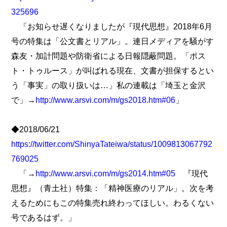
325696
「お知らせ遅くなりましたが『現代思想』2018年6月
号の特集は「公文書とリアル」。連日メディアを騒がす
森友・加計問題や防衛省による日報隠蔽問題。「ポス
ト・トゥルース」が叫ばれる現在、文書が担保するとい
う「事実」の取り扱いは…」私の連載は「埼玉と金沢
で」→
http://www.arsvi.com/m/gs2018.htm#06
」
◆2018/06/21
https://twitter.com/ShinyaTateiwa/status/1009813067792
769025
「→
http://www.arsvi.com/m/gs2014.htm#05
『現代
思想』（青土社）特集：「精神医療のリアル」。次を考
えるためにもこの特集売れ終わってほしい。わるくない
号であるはず。」