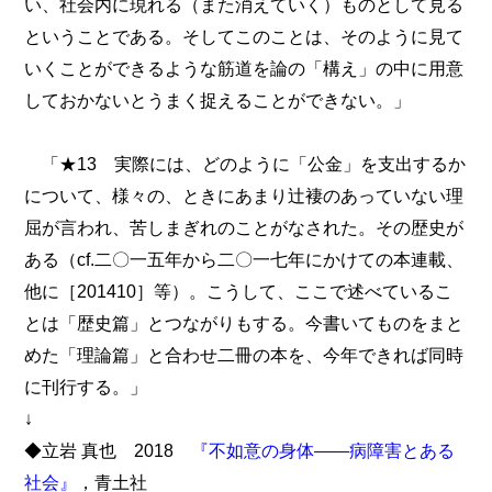
い、社会内に現れる（また消えていく）ものとして見る
ということである。そしてこのことは、そのように見て
いくことができるような筋道を論の「構え」の中に用意
しておかないとうまく捉えることができない。」
「★13 実際には、どのように「公金」を支出するか
について、様々の、ときにあまり辻褄のあっていない理
屈が言われ、苦しまぎれのことがなされた。その歴史が
ある（cf.二〇一五年から二〇一七年にかけての本連載、
他に［201410］等）。こうして、ここで述べているこ
とは「歴史篇」とつながりもする。今書いてものをまと
めた「理論篇」と合わせ二冊の本を、今年できれば同時
に刊行する。」
↓
◆立岩 真也 2018
『不如意の身体――病障害とある
社会』
，青土社