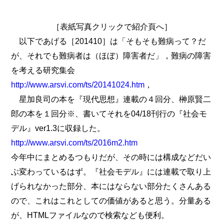
［表紙写真クリックで紹介頁へ］
以下であげる［201410］は「そもそも難病って？だ
が、それでも難病者は（ほぼ）障害者だ」，難病の障害
を考える研究集会
http://www.arsvi.com/ts/20141024.htm
，
星加良司の本を『現代思想』連載の４回分、榊原賢二
郎の本を１回分※、書いてそれを04/18刊行の『社会モ
デル』ver1.3に収録した。
http://www.arsvi.com/ts/2016m2.htm
今年中にまとめるつもりだが、その時には構成などだい
ぶ変わっているはず。『社会モデル』には連載で取り上
げられなかった部分、本にはならない部分たくさんある
ので、これはこれとしての価値があると思う。分量ある
が、HTMLファイルなので検索なども便利。