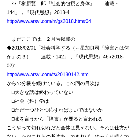
※「榊原賢二郎『社会的包摂と身体』――連載・
144」，『現代思想』2018-4
http://www.arsvi.com/m/gs2018.htm#04
まだここでは、２月号掲載の
◆2018/02/01「社会科学する（←星加良司『障害とは何
か』の３）――連載・142」，『現代思想』46-(2018-
02):-
http://www.arsvi.com/ts/20180142.htm
からの分載を続けている。この回の目次は
□大きな話は終わっていない
□社会（科）学は
□ただ一つひとつ応ずればよいではないか
□嘘を言うから「障害」が要ると言われる
こうやって切れ切れだと全体は見えない。それは仕方が
ない。ただこれらの断片を、できれば、ゆっくり読んで