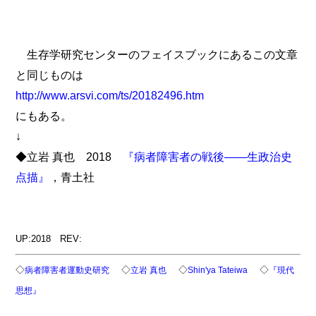
生存学研究センターのフェイスブックにあるこの文章
と同じものは
http://www.arsvi.com/ts/20182496.htm
にもある。
↓
◆立岩 真也 2018
『病者障害者の戦後――生政治史
点描』
，青土社
UP:2018 REV:
◇
◇
◇
◇
病者障害者運動史研究
立岩 真也
Shin'ya Tateiwa
『現代
思想』