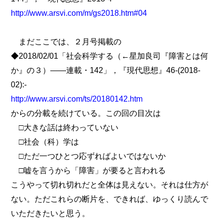
http://www.arsvi.com/m/gs2018.htm#04
まだここでは、２月号掲載の
◆2018/02/01「社会科学する（←星加良司『障害とは何
か』の３）――連載・142」，『現代思想』46-(2018-
02):-
http://www.arsvi.com/ts/20180142.htm
からの分載を続けている。この回の目次は
□大きな話は終わっていない
□社会（科）学は
□ただ一つひとつ応ずればよいではないか
□嘘を言うから「障害」が要ると言われる
こうやって切れ切れだと全体は見えない。それは仕方が
ない。ただこれらの断片を、できれば、ゆっくり読んで
いただきたいと思う。