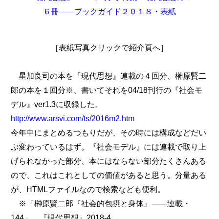
［表紙写真クリックで紹介頁へ］
星加良司の本を『現代思想』連載の４回分、榊原賢二
郎の本を１回分※、書いてそれを04/18刊行の『社会モ
デル』ver1.3に収録した。
http://www.arsvi.com/ts/2016m2.htm
今年中にまとめるつもりだが、その時には構成などだい
ぶ変わっているはず。『社会モデル』には連載で取り上
げられなかった部分、本にはならない部分たくさんある
ので、これはこれとしての価値があると思う。分量ある
が、HTMLファイルなので検索なども便利。
※「榊原賢二郎『社会的包摂と身体』――連載・
144」，『現代思想』2018-4