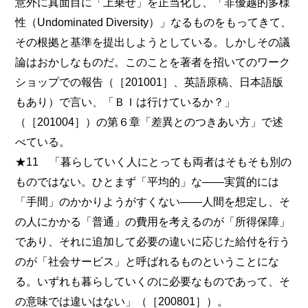
意外に真面目に「上乗せ」を正当化し、「非優越的多様
性（Undominated Diversity）」なるものをもってきて、
その根拠と基準を提出しようとしている。しかしその議
論はおかしなものだ。このことを著者を招いてのワーク
ショップでの報告（［201001］、英語原稿、日本語版
もあり）で言い、「ＢＩは行けているか？」
（［201004］）の第６章「差異とのつきあい方」で述
べている。
★11 「暮らしていく人にとっても両者はそもそも別の
ものではない。ひとまず「平均的」な――実質的には
「手間」のかかりようがすくない――人間を想定し、そ
の人にかかる「普通」の費用を考えるのが「所得保障」
であり、それに追加して必要の違いに応じた給付を行う
のが「社会サービス」と呼ばれるものということにな
る。いずれも暮らしていくのに必要なものであって、そ
の意味では違いはない」（［200801］）。