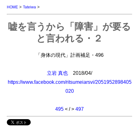
>
>
HOME
Tateiwa
嘘を言うから「障害」が要る
と言われる・２
「身体の現代」計画補足・496
立岩 真也
2018/04/
https://www.facebook.com/ritsumeiarsvi/2051952898405
020
495
< / >
497