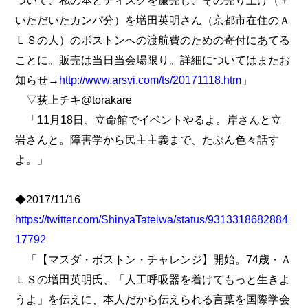
ついて、私の本とディスクを廉売し、その売り上げ（＋
いただいたカンパ分）を増田英明さん（京都市在住のＡ
ＬＳの人）のボストンへの渡航費のための寄付にあてる
ことに。販売は当日当会場限り。詳細についてはまたお
知らせ→
http://www.arsvi.com/ts/20171118.htm
」
▽荻上チキ@torakare
「11月18日、立命館でイベントやるよ。岸さんと立
岩さんと。障害学から民主主義まで、たぶん色々話す
よ。」
◆2017/11/16
https://twitter.com/ShinyaTateiwa/status/9313318682884
17792
「【マスダ・ボストン・チャレンジ】開始。74歳・Ａ
ＬＳの増田英明氏、「人工呼吸器を着けてもっと生きよ
うよ」を伝えに、本人だから伝えられる言葉を国際学会