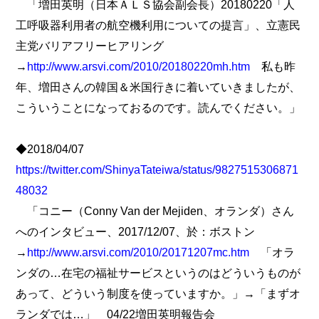
「増田英明（日本ＡＬＳ協会副会長）20180220「人
工呼吸器利用者の航空機利用についての提言」、立憲民
主党バリアフリーヒアリング
→
http://www.arsvi.com/2010/20180220mh.htm
私も昨
年、増田さんの韓国＆米国行きに着いていきましたが、
こういうことになっておるのです。読んでください。」
◆2018/04/07
https://twitter.com/ShinyaTateiwa/status/9827515306871
48032
「コニー（Conny Van der Mejiden、オランダ）さん
へのインタビュー、2017/12/07、於：ボストン
→
http://www.arsvi.com/2010/20171207mc.htm
「オラ
ンダの…在宅の福祉サービスというのはどういうものが
あって、どういう制度を使っていますか。」→「まずオ
ランダでは…」 04/22増田英明報告会