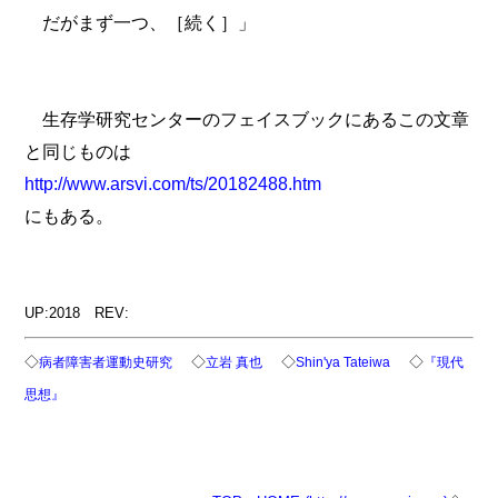
だがまず一つ、［続く］」
生存学研究センターのフェイスブックにあるこの文章
と同じものは
http://www.arsvi.com/ts/20182488.htm
にもある。
UP:2018 REV:
◇
◇
◇
◇
病者障害者運動史研究
立岩 真也
Shin'ya Tateiwa
『現代
思想』