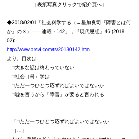
［表紙写真クリックで紹介頁へ］
◆2018/02/01「社会科学する（←星加良司『障害とは何
か』の３）――連載・142」，『現代思想』46-(2018-
02):-
http://www.arsvi.com/ts/20180142.htm
より。目次は
□大きな話は終わっていない
□社会（科）学は
□ただ一つひとつ応ずればよいではないか
□嘘を言うから「障害」が要ると言われる
「□ただ一つひとつ応ずればよいではないか
［…］