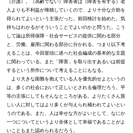
（介護）。（高齢でない）障害者は（障害を有する）老
人よりも不利益が堆積していくので、より十分な介助を
得られてよいという主張だった。前回検討を始めた。気
持ちはわかるがそういうことでよいのかと問うた。こう
して論は所得保障・社会サービスの提供に関わる部分
と、労働、雇用に関わる部分に分かれる。つまり以下考
えることは、今回冒頭に述べた社会編成の基本的な主題
に関わっている。また「障害」を取り出すあるいは前提
するという所作について考えることにもなる。
より大きな困難を抱えている人を優先的せよというの
は、多くの社会において正しいとされる倫理だろう。平
等の主張にしてもそんなところがある。よりたくさん貧
しい人に対してはより多くが与えられ補われてよいとい
うのである。また、人は幸せな方がよいとして、なにか
一つについてというより全体として幸福であることがよ
いこともまた認められるだろう。