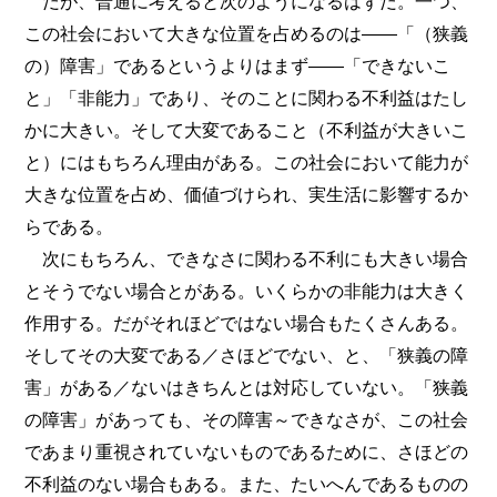
だが、普通に考えると次のようになるはずだ。一つ、
この社会において大きな位置を占めるのは――「（狭義
の）障害」であるというよりはまず――「できないこ
と」「非能力」であり、そのことに関わる不利益はたし
かに大きい。そして大変であること（不利益が大きいこ
と）にはもちろん理由がある。この社会において能力が
大きな位置を占め、価値づけられ、実生活に影響するか
らである。
次にもちろん、できなさに関わる不利にも大きい場合
とそうでない場合とがある。いくらかの非能力は大きく
作用する。だがそれほどではない場合もたくさんある。
そしてその大変である／さほどでない、と、「狭義の障
害」がある／ないはきちんとは対応していない。「狭義
の障害」があっても、その障害～できなさが、この社会
であまり重視されていないものであるために、さほどの
不利益のない場合もある。また、たいへんであるものの