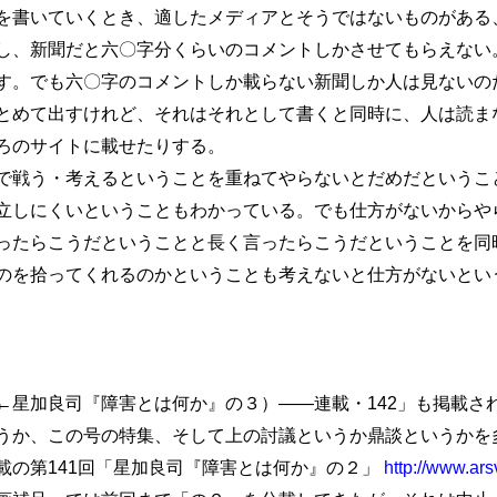
書いていくとき、適したメディアとそうではないものがある
し、新聞だと六〇字分くらいのコメントしかさせてもらえない
す。でも六〇字のコメントしか載らない新聞しか人は見ないの
とめて出すけれど、それはそれとして書くと同時に、人は読ま
ろのサイトに載せたりする。
戦う・考えるということを重ねてやらないとだめだというこ
立しにくいということもわかっている。でも仕方がないからや
ったらこうだということと長く言ったらこうだということを同
のを拾ってくれるのかということも考えないと仕方がないとい
←星加良司『障害とは何か』の３）――連載・142」も掲載さ
うか、この号の特集、そして上の討議というか鼎談というかを多
載の第141回「星加良司『障害とは何か』の２」
http://www.ar