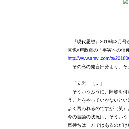
『現代思想』2018年2月
真也×岸政彦の「事実への信
http://www.arsvi.com/ts/2018
その私の発言部分より。そ
「立岩 ［…］
そういうふうに、陣容を何段
うことをやっていかないとい
よく言われるのですが（笑）
今の言論の状況は、そういう
気持ちは一方ではあるのだけ