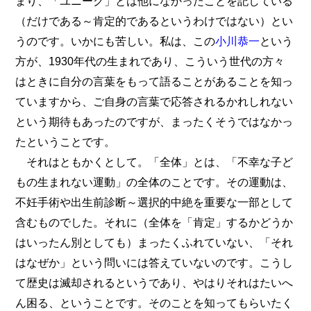
まり、「ユニーク」とは他になかったことを記している
（だけである～肯定的であるというわけではない）とい
うのです。いかにも苦しい。私は、この
小川恭一
という
方が、1930年代の生まれであり、こういう世代の方々
はときに自分の言葉をもって語ることがあることを知っ
ていますから、ご自身の言葉で応答されるかれしれない
という期待もあったのですが、まったくそうではなかっ
たということです。
それはともかくとして。「全体」とは、「不幸な子ど
もの生まれない運動」の全体のことです。その運動は、
不妊手術や出生前診断～選択的中絶を重要な一部として
含むものでした。それに（全体を「肯定」するかどうか
はいったん別としても）まったくふれていない、「それ
はなぜか」という問いには答えていないのです。こうし
て歴史は滅却されるというであり、やはりそれはたいへ
ん困る、ということです。そのことを知ってもらいたく