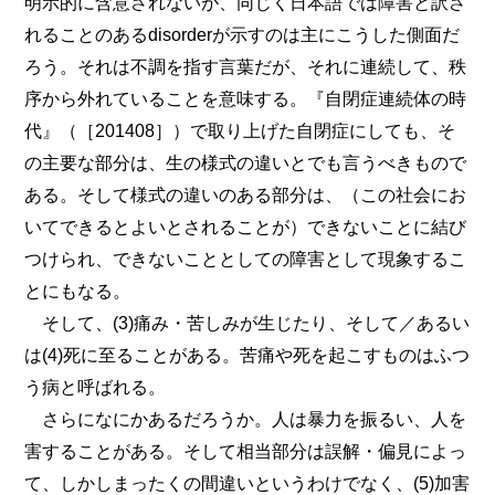
明示的に含意されないが、同じく日本語では障害と訳さ
れることのあるdisorderが示すのは主にこうした側面だ
ろう。それは不調を指す言葉だが、それに連続して、秩
序から外れていることを意味する。『自閉症連続体の時
代』（［201408］）で取り上げた自閉症にしても、そ
の主要な部分は、生の様式の違いとでも言うべきもので
ある。そして様式の違いのある部分は、（この社会にお
いてできるとよいとされることが）できないことに結び
つけられ、できないこととしての障害として現象するこ
とにもなる。
そして、(3)痛み・苦しみが生じたり、そして／あるい
は(4)死に至ることがある。苦痛や死を起こすものはふつ
う病と呼ばれる。
さらになにかあるだろうか。人は暴力を振るい、人を
害することがある。そして相当部分は誤解・偏見によっ
て、しかしまったくの間違いというわけでなく、(5)加害