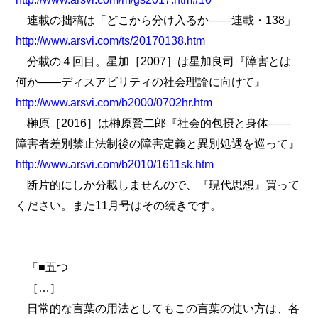
連載の拙稿は「どこから分け入るか――連載・138」
http://www.arsvi.com/ts/20170138.htm
分載の４回目。星加［2007］は星加良司『障害とは
何か――ディスアビリティの社会理論に向けて』
http://www.arsvi.com/b2000/0702hr.htm
榊原［2016］は榊原賢二郎『社会的包摂と身体――
障害者差別禁止法制後の障害定義と異別処遇を巡って』
http://www.arsvi.com/b2010/1611sk.htm
断片的にしか分載しませんので、『現代思想』買って
ください。また11月号はその続きです。
「■五つ
［…］
日常的な言葉の用法としてもこの言葉の使い方は、各