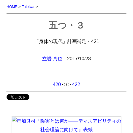
>
>
HOME
Tateiwa
五つ・３
「身体の現代」計画補足・421
立岩 真也
2017/10/23
420
< / >
422