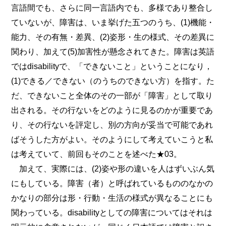
言語間でも、さらに同一言語内でも、多様であり整合し
ていないが、障害は、いま挙げた五つのうち、(1)機能・
能力、その有無・差異、(2)姿形・生の様式、その差異に
関わり、加えて(5)加害性が懸念されてきた。障害は英語
ではdisabilityで、「できないこと」ということになり，
(1)できる／できない（のうちのできない方）を指す。た
だ、できないこと全体のその一部が「障害」として取り
出される。その行ないをどのように見るのかが重要であ
り、その行ないを評定し、別の方向が妥当で可能であれ
ばそうした方がよい。そのようにして考えていこうと私
は考えていて、前回もそのことを述べた★03。
加えて、実際には、(2)姿や形の違いを人はずいぶん気
にもしている。障害（者）と呼ばれているもののなかの
かなりの部分は形・行動・生活の様式が異なることにも
関わっている。disabilityとしての障害についてはそれは