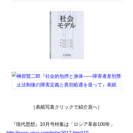
［表紙写真クリックで紹介頁へ］
『現代思想』10月号特集は「ロシア革命100年」
http://www.arsvi.com/m/gs2017.htm#10