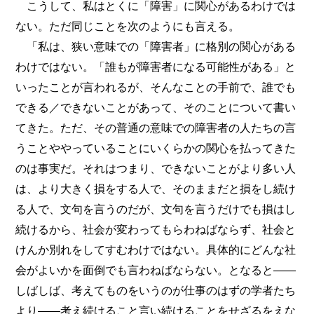
こうして、私はとくに「障害」に関心があるわけでは
ない。ただ同じことを次のようにも言える。
「私は、狭い意味での「障害者」に格別の関心がある
わけではない。「誰もが障害者になる可能性がある」と
いったことが言われるが、そんなことの手前で、誰でも
できる／できないことがあって、そのことについて書い
てきた。ただ、その普通の意味での障害者の人たちの言
うことややっていることにいくらかの関心を払ってきた
のは事実だ。それはつまり、できないことがより多い人
は、より大きく損をする人で、そのままだと損をし続け
る人で、文句を言うのだが、文句を言うだけでも損はし
続けるから、社会が変わってもらわねばならず、社会と
けんか別れをしてすむわけではない。具体的にどんな社
会がよいかを面倒でも言わねばならない。となると――
しばしば、考えてものをいうのが仕事のはずの学者たち
より――考え続けること言い続けることをせざるをえな