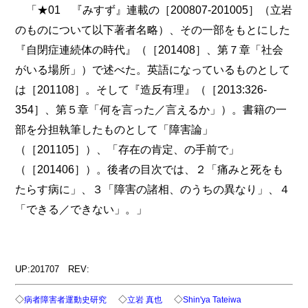
「★01 『みすず』連載の［200807-201005］（立岩
のものについて以下著者名略）、その一部をもとにした
『自閉症連続体の時代』（［201408］、第７章「社会
がいる場所」）で述べた。英語になっているものとして
は［201108］。そして『造反有理』（［2013:326-
354］、第５章「何を言った／言えるか」）。書籍の一
部を分担執筆したものとして「障害論」
（［201105］）、「存在の肯定、の手前で」
（［201406］）。後者の目次では、２「痛みと死をも
たらす病に」、３「障害の諸相、のうちの異なり」、４
「できる／できない」。」
UP:201707 REV:
◇
◇
◇
病者障害者運動史研究
立岩 真也
Shin'ya Tateiwa