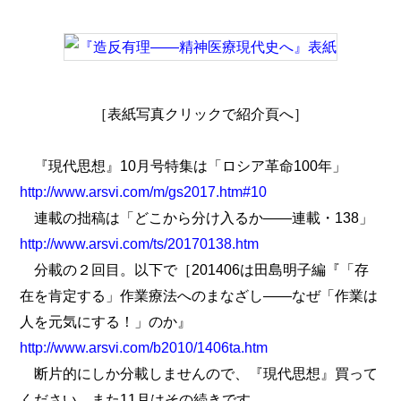
［表紙写真クリックで紹介頁へ］
『現代思想』10月号特集は「ロシア革命100年」
http://www.arsvi.com/m/gs2017.htm#10
連載の拙稿は「どこから分け入るか――連載・138」
http://www.arsvi.com/ts/20170138.htm
分載の２回目。以下で［201406は田島明子編『「存
在を肯定する」作業療法へのまなざし――なぜ「作業は
人を元気にする！」のか』
http://www.arsvi.com/b2010/1406ta.htm
断片的にしか分載しませんので、『現代思想』買って
ください。また11月はその続きです。