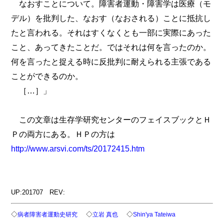
なおすことについて。障害者運動・障害学は医療（モ
デル）を批判した、なおす（なおされる）ことに抵抗し
たと言われる。それはすくなくとも一部に実際にあった
こと、あってきたことだ。ではそれは何を言ったのか。
何を言ったと捉える時に反批判に耐えられる主張である
ことができるのか。
［…］」
この文章は生存学研究センターのフェイスブックとＨ
Ｐの両方にある。ＨＰの方は
http://www.arsvi.com/ts/20172415.htm
UP:201707 REV:
◇
◇
◇
病者障害者運動史研究
立岩 真也
Shin'ya Tateiwa