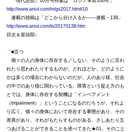
『現代思想』10月号特集は「ロシア革命100年」
http://www.arsvi.com/m/gs2017.htm#10
連載の拙稿は「どこから分け入るか――連載・138」
http://www.arsvi.com/ts/20170138.htm
目次＆冒頭部↓
「■五つ
個々の人の身体に存在する／しない、そのように言わ
れたり思われたりするものが、どれほどか、どのように
かは多くの場合にわからないのだが、人のあり様、社会
の中でのあり様に関わっている。障害という捉え方のも
とでは、身体に存在する契機は「インペアメント
（impairment）」ということになるのだろうが、それよ
り広く、個々の身体において存在する事態があり、その
差異があり、それがもたらすものがある。さしあたり五
つあげることができることを述べてきた★01。そのこと