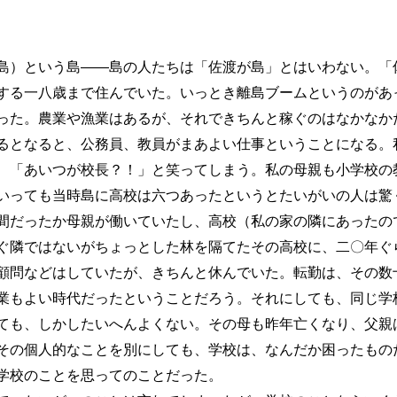
）という島――島の人たちは「佐渡が島」とはいわない。「
する一八歳まで住んでいた。いっとき離島ブームというのがあ
った。農業や漁業はあるが、それできちんと稼ぐのはなかなか
るとなると、公務員、教員がまあよい仕事ということになる。
、「あいつが校長？！」と笑ってしまう。私の母親も小学校の
いっても当時島に高校は六つあったというとたいがいの人は驚
間だったか母親が働いていたし、高校（私の家の隣にあったの
ぐ隣ではないがちょっとした林を隔てたその高校に、二〇年ぐ
顧問などはしていたが、きちんと休んでいた。転勤は、その数
業もよい時代だったということだろう。それにしても、同じ学
ても、しかしたいへんよくない。その母も昨年亡くなり、父親
その個人的なことを別にしても、学校は、なんだか困ったもの
学校のことを思ってのことだった。