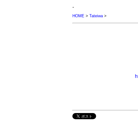
-
HOME
>
Tateiwa
>
h