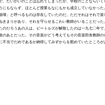
、たいがいのことは忘れてしまったが、学校のことならいく
うにもならず、ほとんど授業もなにもかも成立していなかった
崩壊」と呼べるものは存在していたのだ。ただそれはそれで楽
ぬきまりがあり、それを守らせるこわい教師がいることだった
たのだろうあの人は。ビートルズが解散したのは一九七〇年で
散のあとだった。その音楽がどう考えてもその音楽田舎教師の
に不当でだめであるか納得してみずからを慰めていたところが
のフェイスブックに（も）載っているこの文章は
2392.htm
の方が多いです。