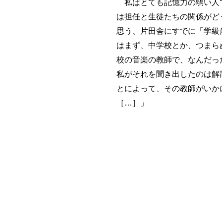
私はとても記憶力の弱い人で
は担任と生徒たちの関係がど
思う、片田舎にすでに「学級
はまず、中学校とか、つまら
校の音楽の教師で、なんだっ
私がそれを聞き出したのは解
とによって、その教師がいか
［…］」
なお、生存学研究センター
http://www.arsvi.com/ts/2017
に（も）あって、リンクはそ
UP:201707 REV: