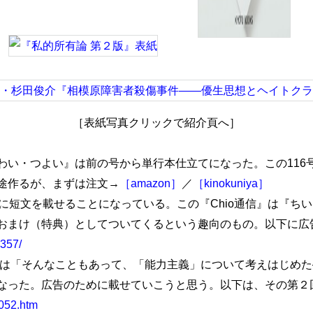
［表紙写真クリックで紹介頁へ］
い・つよい』は前の号から単行本仕立てになった。この116
途作るが、まずは注文→
［amazon］
／
［kinokuniya］
に短文を載せることになっている。この『Chio通信』は『ち
おまけ（特典）としてついてくるという趣向のもの。以下に広
7357/
たのは「そんなこともあって、「能力主義」について考えはじめ
なった。広告のために載せていこうと思う。以下は、その第２
0052.htm