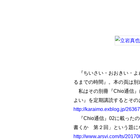
『ちいさい・おおきい・よわ
るまでの時間』。本の頁は別
私はその別冊『Chio通信』
よい』を定期講読するとその
http://karaimo.exblog.jp/2636
『Chio通信』02に載っ
書くか 第２回」という題に
http://www.arsvi.com/ts/2017