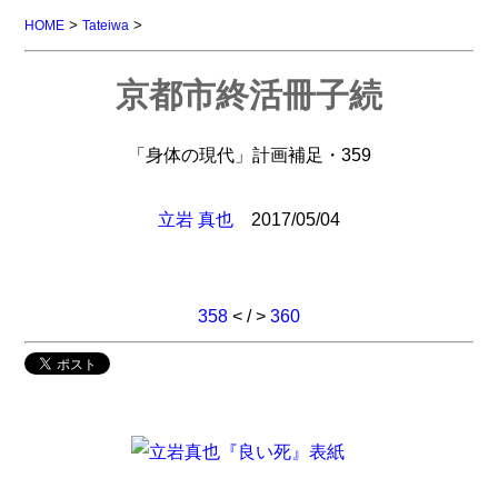
>
>
HOME
Tateiwa
京都市終活冊子続
「身体の現代」計画補足・359
立岩 真也
2017/05/04
358
< / >
360