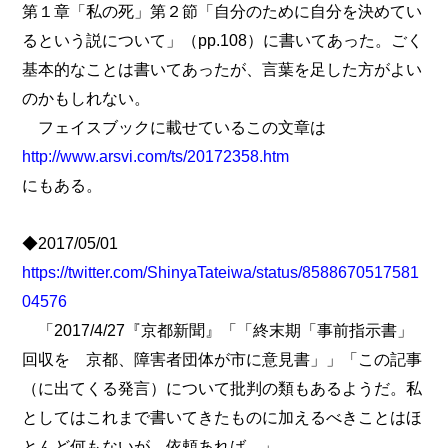
第１章「私の死」第２節「自分のために自分を決めてい
るという説について」（pp.108）に書いてあった。ごく
基本的なことは書いてあったが、言葉を足した方がよい
のかもしれない。
フェイスブックに載せているこの文章は
http://www.arsvi.com/ts/20172358.htm
にもある。
◆2017/05/01
https://twitter.com/ShinyaTateiwa/status/8588670517581
04576
「2017/4/27『京都新聞』「「終末期「事前指示書」
回収を 京都、障害者団体が市に意見書」」「この記事
（に出てくる発言）について批判の類もあるようだ。私
としてはこれまで書いてきたものに加えるべきことはほ
とんど何もないが、依頼あれば…」