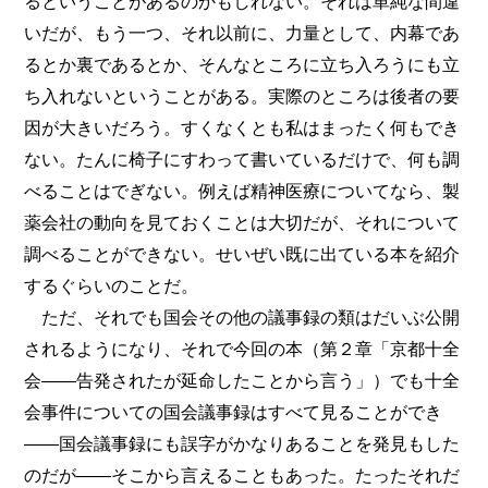
るということがあるのかもしれない。それは単純な間違
いだが、もう一つ、それ以前に、力量として、内幕であ
るとか裏であるとか、そんなところに立ち入ろうにも立
ち入れないということがある。実際のところは後者の要
因が大きいだろう。すくなくとも私はまったく何もでき
ない。たんに椅子にすわって書いているだけで、何も調
べることはでぎない。例えば精神医療についてなら、製
薬会社の動向を見ておくことは大切だが、それについて
調べることができない。せいぜい既に出ている本を紹介
するぐらいのことだ。
ただ、それでも国会その他の議事録の類はだいぶ公開
されるようになり、それで今回の本（第２章「京都十全
会――告発されたが延命したことから言う」）でも十全
会事件についての国会議事録はすべて見ることができ
――国会議事録にも誤字がかなりあることを発見もした
のだが――そこから言えることもあった。たったそれだ