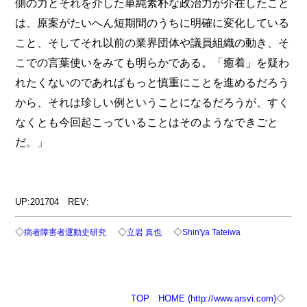
側の力とそれを介した単純素朴な政治力が介在したこと
は、原案がたいへん短期間のうちに明確に変化している
こと、そしてそれ以前の業界団体や議員組織の動き、そ
こでの言葉使いをみても明らかである。「癒着」を疑わ
れたくないのであればもっと慎重にことを進めるだろう
から、それは珍しい例ということになるだろうが、すく
なくとも今回起こっていることはそのようなできごと
だ。」
UP:201704 REV:
◇
◇
◇
病者障害者運動史研究
立岩 真也
Shin'ya Tateiwa
TOP
HOME (http://www.arsvi.com)
◇