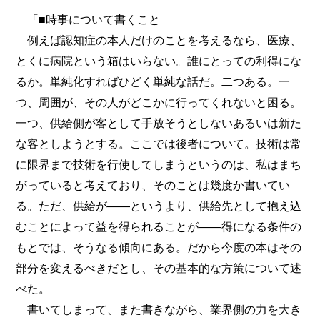
「■時事について書くこと
例えば認知症の本人だけのことを考えるなら、医療、
とくに病院という箱はいらない。誰にとっての利得にな
るか。単純化すればひどく単純な話だ。二つある。一
つ、周囲が、その人がどこかに行ってくれないと困る。
一つ、供給側が客として手放そうとしないあるいは新た
な客としようとする。ここでは後者について。技術は常
に限界まで技術を行使してしまうというのは、私はまち
がっていると考えており、そのことは幾度か書いてい
る。ただ、供給が――というより、供給先として抱え込
むことによって益を得られることが――得になる条件の
もとでは、そうなる傾向にある。だから今度の本はその
部分を変えるべきだとし、その基本的な方策について述
べた。
書いてしまって、また書きながら、業界側の力を大き