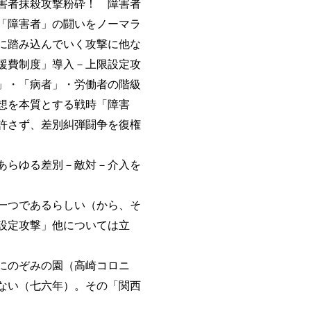
害者抹殺攻撃粉砕！ 障害者
「障害者」の闘いをノーマラ
に踏み込んでいく攻撃に他な
援費制度」導入－上限設定攻
」・「病者」・労働者の階級
想を本質とする戦時「障害
許さず、差別糾弾闘争を復権
あらゆる差別－敵対－介入を
一つであるらしい（から、そ
設定攻撃」他については立
にのぞみの園（高崎コロニ
ない（七六年）。その「関西