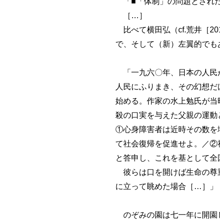
「■「体制」の問題とされ
［…］
比べて横田弘（cf.荒井［2
で、そして（新）左翼的でも
「一九六〇年、日本の人民が
人民にふりまき、その幻想だ
始める。作家の水上勉氏が当
殺の口実を与えた父親の運動
①心身障害者は近時その数を
て社会復帰を促進せよ。／②
と答申し、これを基として全
彼らは口を開けば生命の尊重
に立って眺めた場合［…］」（横田［
のぞみの園は七一年に開園し