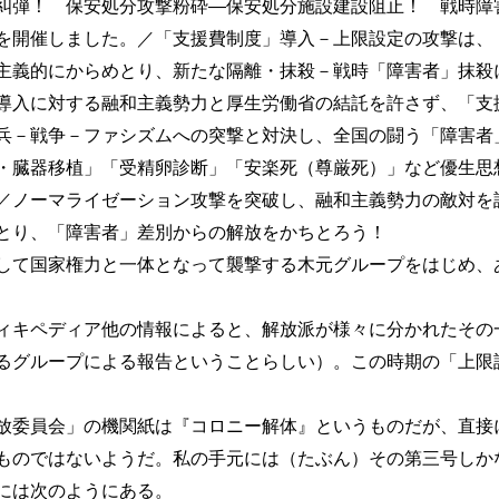
糾弾！ 保安処分攻撃粉砕―保安処分施設建設阻止！ 戦時障
を開催しました。／「支援費制度」導入－上限設定の攻撃は、
主義的にからめとり、新たな隔離・抹殺－戦時「障害者」抹殺
導入に対する融和主義勢力と厚生労働省の結託を許さず、「支
兵－戦争－ファシズムへの突撃と対決し、全国の闘う「障害者
・臓器移植」「受精卵診断」「安楽死（尊厳死）」など優生思
／ノーマライゼーション攻撃を突破し、融和主義勢力の敵対を
とり、「障害者」差別からの解放をかちとろう！
て国家権力と一体となって襲撃する木元グループをはじめ、
キペディア他の情報によると、解放派が様々に分かれたその
るグループによる報告ということらしい）。この時期の「上限
委員会」の機関紙は『コロニー解体』というものだが、直接
ものではないようだ。私の手元には（たぶん）その第三号しか
には次のようにある。