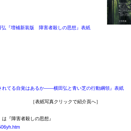
［表紙写真クリックで紹介頁へ］
15］は『障害者殺しの思想』
506yh.htm