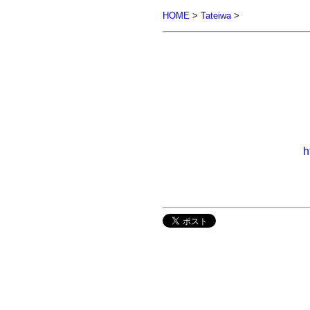
HOME
>
Tateiwa
>
h