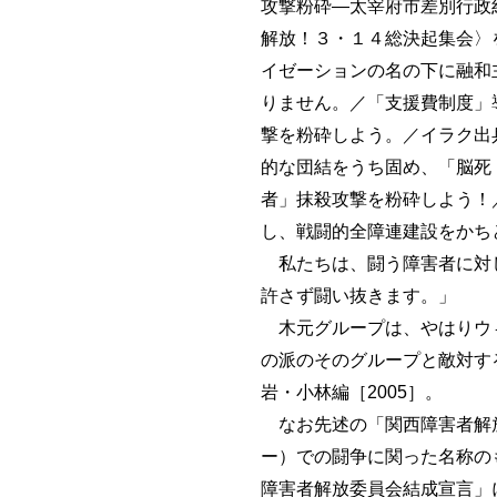
攻撃粉砕―太宰府市差別行政
解放！３・１４総決起集会〉
イゼーションの名の下に融和
りません。／「支援費制度」
撃を粉砕しよう。／イラク出
的な団結をうち固め、「脳死
者」抹殺攻撃を粉砕しよう！
し、戦闘的全障連建設をかち
私たちは、闘う障害者に対し
許さず闘い抜きます。」
木元グループは、やはりウィ
の派のそのグループと敵対す
岩・小林編［2005］。
なお先述の「関西障害者解放
ー）での闘争に関った名称の
障害者解放委員会結成宣言」