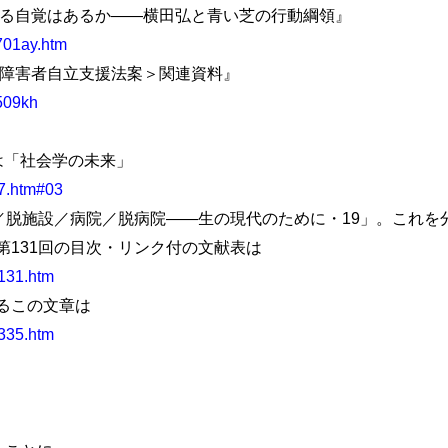
てる自覚はあるか――横田弘と青い芝の行動綱領』
701ay.htm
＜障害者自立支援法案＞関連資料』
509kh
は「社会学の未来」
17.htm#03
／脱施設／病院／脱病院――生の現代のために・19」。これを
第131回の目次・リンク付の文献表は
0131.htm
るこの文章は
2335.htm