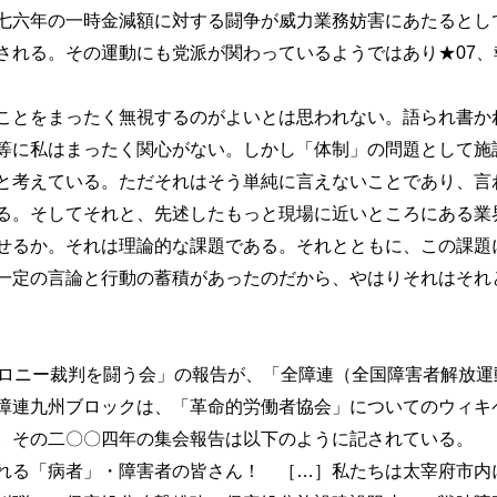
七六年の一時金減額に対する闘争が威力業務妨害にあたるとし
される。その運動にも党派が関わっているようではあり★07、
とをまったく無視するのがよいとは思われない。語られ書か
等に私はまったく関心がない。しかし「体制」の問題として施
と考えている。ただそれはそう単純に言えないことであり、言
る。そしてそれと、先述したもっと現場に近いところにある業
せるか。それは理論的な課題である。それとともに、この課題
一定の言論と行動の蓄積があったのだから、やはりそれはそれ
コロニー裁判を闘う会」の報告が、「全障連（全国障害者解放運
障連九州ブロックは、「革命的労働者協会」についてのウィキ
。その二〇〇四年の集会報告は以下のように記されている。
る「病者」・障害者の皆さん！ ［…］私たちは太宰府市内