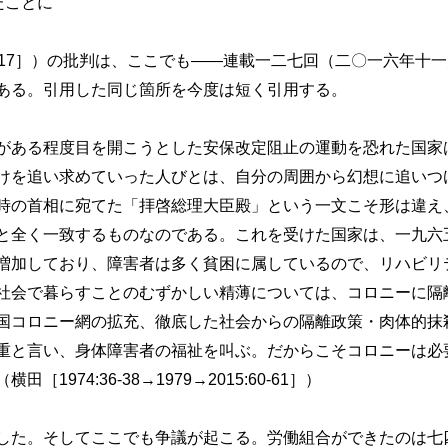
たことに
017］）の批判は、ここでも――連載一二七回（二〇一六年十
ある。引用した同じ箇所を今度は短く引用する。
ある程度目を開こうとした安保改定阻止の運動を恐れた国家
けを追い求めていった人びとは、自分の周囲から幻想に追いつ
時の首相に宛てた「拝啓総理大臣殿」という一文こそ形は違え
と全く一致するものなのである。これを受けた国家は、一九六
増加しており、障害者は多く貧困に属しているので、リハビリ
社会で暮らすことのむずかしい精薄については、コロニーに隔
国コロニー網の拡充、徹底した社会からの隔離政策・肉体的抹
と言い、身体障害者の福祉を叫ぶ。だからこそコロニーは必
1974:36-38→1979→2015:60-61］）
た。そしてここでも争議が起こる。労働組合ができたのは七