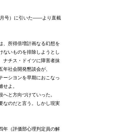
一月号）に引いた――より直截
は、所得倍増計画なる幻想を
けないものを排除しようとし
、ナチス・ドイツに障害者抹
五年社会開発懇談会が、
テーシヨンを早期におこなっ
離せよ。
殺へと方向づけていった。
要なのだと言う。しかし現実
四年（評価部心理判定員の解