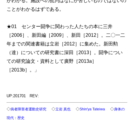
がわかる。施設への批判はなにか苦しいものではないの
ことがわかるはずである。
★01 センター闘争に関わった人たちの本に三井
［2006］、新田編［2009］、新田［2012］。二〇一二
年までの関連書籍は立岩［2012］に集めた。新田勲
（達）についての研究書に深田［2013］。闘争につい
ての研究論文・資料として廣野［2013a］
［2013b］。」
UP:201701 REV:
◇
◇
◇
◇
病者障害者運動史研究
立岩 真也
Shin'ya Tateiwa
身体の
現代：歴史