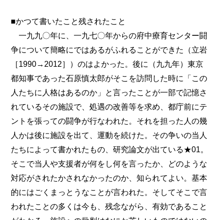
■かつて書いたこと残されたこと
一九九〇年に、一九七〇年からの府中療育センター闘
争について簡略にではあるがふれることができた（立岩
［1990→2012］）のはよかった。後に（九九年）東京
都知事であった石原慎太郎がそこを訪問した時に「この
人たちに人格はあるのか」と言ったことが一部で記憶さ
れているその施設で、処遇の改善等を求め、都庁前にテ
ントを張っての闘争が行なわれた。それを担った人の幾
人かは後に施設を出て、運動を続けた。その争いの当人
たちによって書かれたもの、研究論文が出ている★01。
そこで当人や支援者が何をし何を言ったか、どのような
対応がされたかされなかったのか、知られてよい。基本
的にはごくまっとうなことが言われた。そしてそこで言
われたことの多くは今も、残念ながら、有効であること