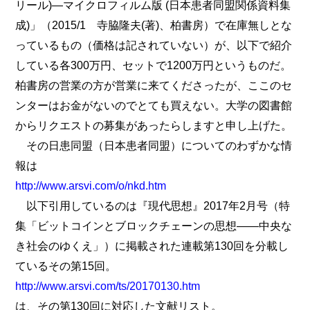
リール)―マイクロフィルム版 (日本患者同盟関係資料集
成)」（2015/1 寺脇隆夫(著)、柏書房）で在庫無しとな
っているもの（価格は記されていない）が、以下で紹介
している各300万円、セットで1200万円というものだ。
柏書房の営業の方が営業に来てくださったが、ここのセ
ンターはお金がないのでとても買えない。大学の図書館
からリクエストの募集があったらしますと申し上げた。
その日患同盟（日本患者同盟）についてのわずかな情
報は
http://www.arsvi.com/o/nkd.htm
以下引用しているのは『現代思想』2017年2月号（特
集「ビットコインとブロックチェーンの思想――中央な
き社会のゆくえ」）に掲載された連載第130回を分載し
ているその第15回。
http://www.arsvi.com/ts/20170130.htm
は、その第130回に対応した文献リスト。