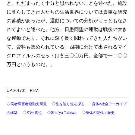
と、ただまったく十分と思われないことを述べた。施設
に暮らしてきた人たちの生活世界については貴重な研究
の蓄積があったが、運動についての分析がもっともなさ
れてよいと述べた。他方、日患同盟の運動は戦後の大き
な運動であり、それに深く長く関わってきた人たちがい
て、資料も集められている。四期に分けて出されるマイ
クロフィルムのセットは各三〇〇万円、全部で一二〇〇
万円というものだ。」
UP:201701 REV:
◇
◇
病者障害者運動史研究
生を辿り道を探る――身体×社会アーカイブ
◇
◇
◇
の構築
立岩 真也
Shin'ya Tateiwa
身体の現代：歴史