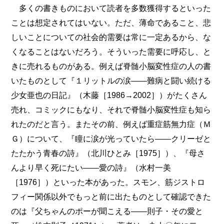
多くの書きものにおいて読者を多数獲得するといった
ことは想定されてはいない。ただ、薄命であること、悲
しいことについての社会的需要は常に一定あるから、な
くなることはないだろう。そういった需要に呼応し、と
きに売れるものがある。例えば脊髄小脳変性症の人の書
いたものとして『１リットルの涙――難病と闘い続ける
少女亜也の日記』（木藤［1986→2002］）がたくさん
売れ、コミックにもなり、それで脊髄小脳変性症も知ら
れたのだと言う。またその前、例えば重症筋無力症（Ｍ
Ｇ）について、『瞳に涙が光っていたら――クリーゼと
たたかう青春の詩』（北川ひとみ［1975］）、『母さ
んより早く死にたい――愛の詩』（水村一美
［1976］）といった本があった。スモン、筋ジストロ
フィー関係以外でもっと前に出たものとして確認できた
のは『父ちゃんのポーが聞こえる――則子・その愛と