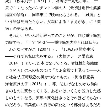
死』（松本則子［1971］）。著者は一九七〇年に二一
歳で亡くなったハンチントン病の人（最初は進行性筋萎
縮症の診断）。同年東宝で映画化もされる。「難病」と
いう語は見当たらない。父親による「まえがき」に「業
病」の語はある。
それが、だいぶ時が経ってのことだが、同じ重症筋無
力症でも、『Ｉ’ｍ“ＭＧ”――重症筋無力症とほほ日記』
（わたなべすがこ［2007］）、『しあわせ難病生活
――それでも私は恋をする』（大橋グレース愛喜恵
［2014］）といった本になってくる。脊髄性筋萎縮症
（ＳＭＡ）の人のものでは『まぁ空気でも吸って――人
と社会:人工呼吸器の風がつなぐもの』（海老原宏美・
海老原けえ子［2015］）、等。悲しげなものから前向
きのものに変わってくる。あるいはいくらか脱力した感
じのものになる。実際の変化はきっとそれほどでもない
のだろう。言葉使いの流行の変化という部分はあるだろ