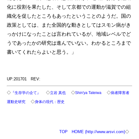
化に役割を果たした、そして京都での運動が滋賀での組
織化を促したところもあったということのようだ。国の
政策としては、また全国的な動きとしてはスモン病がき
っかけになったことは言われているが、地域レベルでど
うであったかの研究は進んでいない。わかるところまで
書いてくれたらよいと思う。」
UP:201701 REV:
◇
◇
◇
◇
『生存学の企て』
立岩 真也
Shin'ya Tateiwa
病者障害者
◇
運動史研究
身体の現代：歴史
TOP
HOME (http://www.arsvi.com)
◇