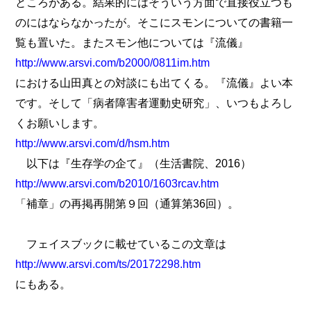
ところがある。結果的にはそういう方面で直接役立つも
のにはならなかったが。そこにスモンについての書籍一
覧も置いた。またスモン他については『流儀』
http://www.arsvi.com/b2000/0811im.htm
における山田真との対談にも出てくる。『流儀』よい本
です。そして「病者障害者運動史研究」、いつもよろし
くお願いします。
http://www.arsvi.com/d/hsm.htm
以下は『生存学の企て』（生活書院、2016）
http://www.arsvi.com/b2010/1603rcav.htm
「補章」の再掲再開第９回（通算第36回）。
フェイスブックに載せているこの文章は
http://www.arsvi.com/ts/20172298.htm
にもある。