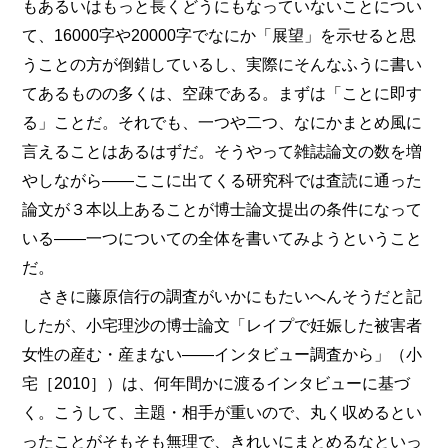
もあるいはもっと長くどうにもなっていないことについ
て、16000字や20000字でなにか「展望」を示せると思
うことの方が倒錯しているし、実際にそんなふうに書い
てあるものの多くは、空疎である。まずは「ことに即す
る」ことだ。それでも、一つや二つ、なにかまとめ風に
言えることはあるはずだ。そうやって雑誌論文の数を増
やしながら――ここに出てくる研究科では査読に通った
論文が３本以上あることが博士論文提出の条件になって
いる――一つについての全体を書いてみようということ
だ。
さきに藤原信行の調査がいかにもたいへんそうだと記
したが、小宅理沙の博士論文「レイプで妊娠した被害者
女性の産む・産まない――インタビュー調査から」（小
宅［2010］）は、何年間かに渡るインタビューに基づ
く。こうして、主題・相手が重いので、丸く収めるとい
ったことがそもそも無理で、きれいにまとめるなといっ