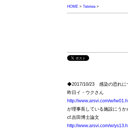
HOME
>
Tateiwa
>
◆2017/10/23 感染の恐
昨日イ・ウクさん
http://www.arsvi.com/w/lw01.
が理事長している施設にうか
cf.吉田博士論文
http://www.arsvi.com/w/ys13.