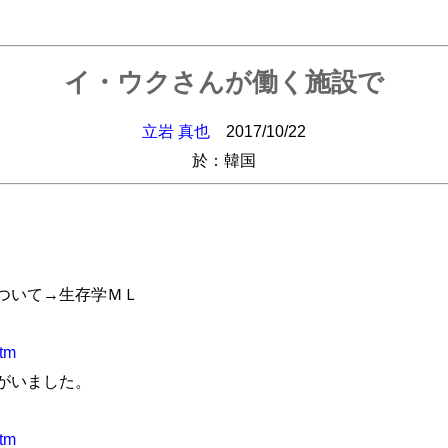
イ・ウクさんが働く施設で
立岩 真也
2017/10/22
於：韓国
れについて→生存学ＭＬ
htm
がいました。
htm