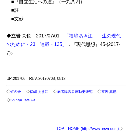
■『自立生活への道』（一九八四）
■註
■文献
◆立岩 真也 2017/07/01
「福嶋あき江――生の現代
のために・23 連載・135」
，『現代思想』45-(2017-
7):-
UP:201706 REV:20170708, 0812
◇
◇
◇
◇
虹の会
福嶋 あき江
病者障害者運動史研究
立岩 真也
◇
Shin'ya Tateiwa
TOP
HOME (http://www.arsvi.com)
◇