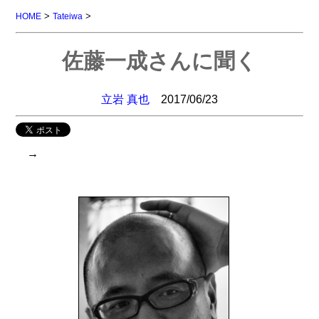
>
>
HOME
Tateiwa
佐藤一成さんに聞く
立岩 真也
2017/06/23
→