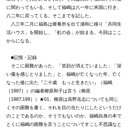
に関わってもいる。そして福嶋は八一年に米国に行き、
八二年に戻ってくる。そこまでを記した。
八三年二月に福島は療養所を出て浦和に移り「共同生
活ハウス」を開始し、「虹の会」が始まる。今回はここ
からになる。
■記憶・記録
そこに困難があった、「笑顔が消えていました」「深
い傷を感じとりました」と、福嶋が亡くなった年、亡く
なった後に出た『二十歳 もっと生きたい』（福嶋
［1987］）の編者柳原和子は言う（柳原
［1987:199］）★01。柳原は高野岳志についても同じ
くその困難を書く。それを目の当たりにしたというだけ
のことであるのか、そうでもないのか、福嶋自身の本で
とくに福嶋の困難を言うことについてすこし不思議なと