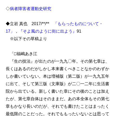
◇
病者障害者運動史研究
◆立岩 真也 2017/**/**
「もらったものについて・
17」
，
『そよ風のように街に出よう』
91
※以下その草稿より
「□福嶋あき江
『生の技法』が出たのが一九九〇年。その第七章は、
長くはあるのだがしかし本来書くべきことなかのわずか
しか書いていない。本は増補版（第二版）が一九九五年
に出て、そして第三版（文庫版）が二〇一二年に生活書
院から出ている。新しく書いた章にその後のことは加え
たが、第七章自体はそのままだ。あの本全体もその第七
章もかなり長いのだが、それでも書けたことはまったく
最低限のことだった。それでももったいないとは思って