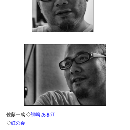
佐藤一成 ◇
福嶋 あき江
◇
虹の会