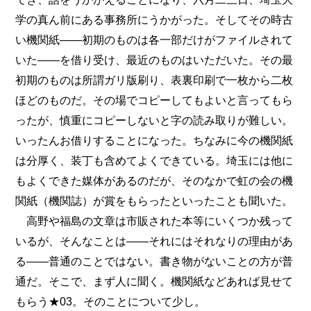
学の真ん前にある事務所にうかがった。そしてその時古
い機関紙――初期のものは各一部だけがファイルされて
いた――を借り受け、最近のものはいただいた。その最
初期のものは所謂ガリ版刷り、表裏印刷で一枚から二枚
ほどのものだ。その場でコピーしてもよいと言ってもら
ったが、慎重にコピーしないと字の読み取りが難しい。
いったんお借りすることになった。ちなみに今の機関紙
は分厚く、装丁も含めてよくできている。埼玉には他に
もよくできた媒体があるのだが、そのなかで虹の会の機
関紙（機関誌）が賞をもらったといったことも聞いた。
高野や福島の文章は市販された本等にいくつか残って
いるが、そんなことは――それにはそれなりの理由があ
る――普通のことではない。書き物がないことの方が普
通だ。そこで、まず人に聞く。機関紙などあれば見せて
もらう★03。そのことについて少し。