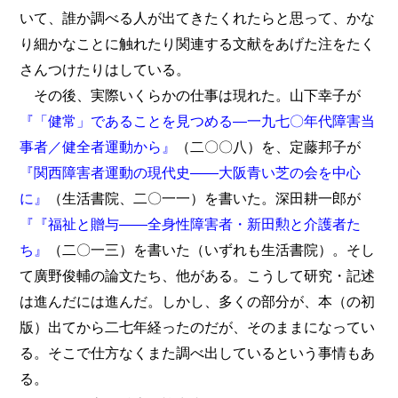
いて、誰か調べる人が出てきたくれたらと思って、かな
り細かなことに触れたり関連する文献をあげた注をたく
さんつけたりはしている。
その後、実際いくらかの仕事は現れた。山下幸子が
『「健常」であることを見つめる―一九七〇年代障害当
事者／健全者運動から』
（二〇〇八）を、定藤邦子が
『関西障害者運動の現代史――大阪青い芝の会を中心
に』
（生活書院、二〇一一）を書いた。深田耕一郎が
『『福祉と贈与――全身性障害者・新田勲と介護者た
ち』
（二〇一三）を書いた（いずれも生活書院）。そし
て廣野俊輔の論文たち、他がある。こうして研究・記述
は進んだには進んだ。しかし、多くの部分が、本（の初
版）出てから二七年経ったのだが、そのままになってい
る。そこで仕方なくまた調べ出しているという事情もあ
る。