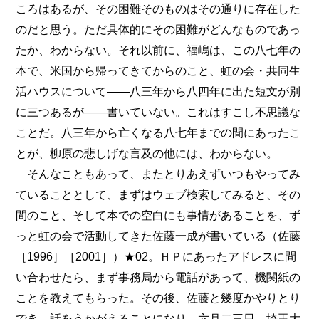
ころはあるが、その困難そのものはその通りに存在した
のだと思う。ただ具体的にその困難がどんなものであっ
たか、わからない。それ以前に、福嶋は、この八七年の
本で、米国から帰ってきてからのこと、虹の会・共同生
活ハウスについて――八三年から八四年に出た短文が別
に三つあるが――書いていない。これはすこし不思議な
ことだ。八三年から亡くなる八七年までの間にあったこ
とが、柳原の悲しげな言及の他には、わからない。
そんなこともあって、またとりあえずいつもやってみ
ていることとして、まずはウェブ検索してみると、その
間のこと、そして本での空白にも事情があることを、ず
っと虹の会で活動してきた佐藤一成が書いている（佐藤
［1996］［2001］）★02。ＨＰにあったアドレスに問
い合わせたら、まず事務局から電話があって、機関紙の
ことを教えてもらった。その後、佐藤と幾度かやりとり
でき、話をうかがえることになり、六月二三日、埼玉大