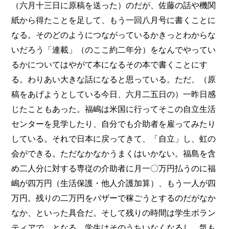
（六月十三日に原稿を送った）のだが、佐藤の話や機関
紙から得たことを足して、もう一回八月号に書くことに
なる。そのどのようにつながっているかきっとわからな
いだろう「連載」（のここ約二年分）をなんでやってい
るかについてはやがて本になるその本で書くことにす
る。わりあい大きな話になると思っている。ただ、（原
稿をあげようとしている今日、六月二五日の）一昨日感
じたこともあった。福嶋は米国に行ってそこの自立生活
センターを見学したり、自分でも介助者を雇ってみたり
している。それで日本に戻ってきて、「自立」し、虹の
会ができる。ただなかなかうまくはいかない。福島を含
め二人分に対する専従の介助者に月一〇万円払うのに福
嶋が四万円（生活保護・他人介護加算）、もう一人が四
万円。残りの二万円をバザーで稼ごうとするのだがなか
なか、といった具合だ。そして残りの時間は学生ボラン
ティアで、となる。学生はそのうちいなくなるし、気も