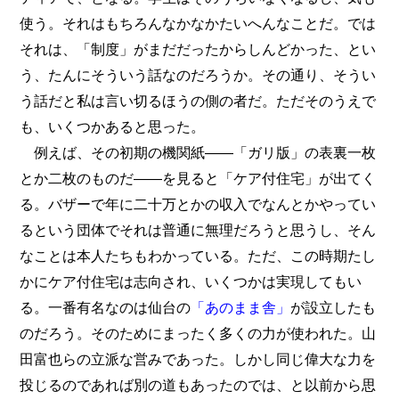
使う。それはもちろんなかなかたいへんなことだ。では
それは、「制度」がまだだったからしんどかった、とい
う、たんにそういう話なのだろうか。その通り、そうい
う話だと私は言い切るほうの側の者だ。ただそのうえで
も、いくつかあると思った。
例えば、その初期の機関紙――「ガリ版」の表裏一枚
とか二枚のものだ――を見ると「ケア付住宅」が出てく
る。バザーで年に二十万とかの収入でなんとかやってい
るという団体でそれは普通に無理だろうと思うし、そん
なことは本人たちもわかっている。ただ、この時期たし
かにケア付住宅は志向され、いくつかは実現してもい
る。一番有名なのは仙台の
「あのまま舎」
が設立したも
のだろう。そのためにまったく多くの力が使われた。山
田富也らの立派な営みであった。しかし同じ偉大な力を
投じるのであれば別の道もあったのでは、と以前から思