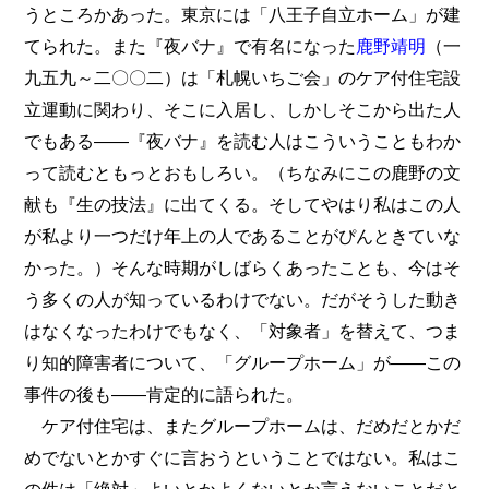
うところかあった。東京には「八王子自立ホーム」が建
てられた。また『夜バナ』で有名になった
鹿野靖明
（一
九五九～二〇〇二）は「札幌いちご会」のケア付住宅設
立運動に関わり、そこに入居し、しかしそこから出た人
でもある――『夜バナ』を読む人はこういうこともわか
って読むともっとおもしろい。（ちなみにこの鹿野の文
献も『生の技法』に出てくる。そしてやはり私はこの人
が私より一つだけ年上の人であることがぴんときていな
かった。）そんな時期がしばらくあったことも、今はそ
う多くの人が知っているわけでない。だがそうした動き
はなくなったわけでもなく、「対象者」を替えて、つま
り知的障害者について、「グループホーム」が――この
事件の後も――肯定的に語られた。
ケア付住宅は、またグループホームは、だめだとかだ
めでないとかすぐに言おうということではない。私はこ