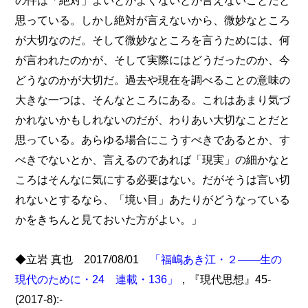
の件は「絶対」よいとかよくないとか言えないことだと
思っている。しかし絶対が言えないから、微妙なところ
が大切なのだ。そして微妙なところを言うためには、何
が言われたのかが、そして実際にはどうだったのか、今
どうなのかが大切だ。過去や現在を調べることの意味の
大きな一つは、そんなところにある。これはあまり気づ
かれないかもしれないのだが、わりあい大切なことだと
思っている。あらゆる場合にこうすべきであるとか、す
べきでないとか、言えるのであれば「現実」の細かなと
ころはそんなに気にする必要はない。だがそうは言い切
れないとするなら、「境い目」あたりがどうなっている
かをきちんと見ておいた方がよい。」
◆立岩 真也 2017/08/01
「福嶋あき江・２――生の
現代のために・24 連載・136」
，『現代思想』45-
(2017-8):-