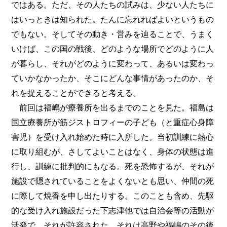
ではある。ただ、その人たちの試みは、少ない人たちに
はいっときは知られた。たんに忘れればよいというもの
でもない。そしてその動き・営みを辿ることで、うまく
いけば、この国の戦後、どのような場所でどのように人
が暮らし、それがどのように変わって、あるいは変わっ
ていかなかったか、そこにどんな事情があったのか、そ
れを捉えることができると考える。
前回は福嶋が療養所を出るまでのことを見た。福島は
国立療養所が筋ジストロフィーの子ども（と重症心身障
害児）を受け入れ始めた時に入所した。当初訓練に熱心
に取り組むが、さしてよいことはなく、身体の状態は進
行し、訓練に批判的にもなる。死を恐怖するが、それが
施設で隠されていることをよくないとも思い、仲間の死
に際して焼香を申し出たりする。このことも含め、先駆
的な受け入れ施設だった下志津他では自治会等の活動が
活発で、それが許容された。それは高野や福嶋のその後