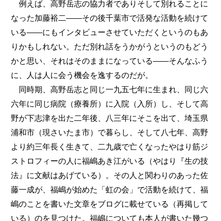
例えば、高野岳志の協力者でありそして別れることに
なった加藤裕二――その後千葉市で活発な活動を続けて
いる――にもインタビューさせていただくというのもあ
りかもしれない。ただ別れ話をうかがうというのもどう
かと思い、それはそのままになっている――そんなふう
に、人は人に会う機会を逸するのだが。
同時期、高野岳志と同じ一九五七年に生まれ、同じ六
六年に同じ病院（療養所）に入院（入所）し、そして高
野が下志津を出た二年後、八三年にそこを出て、埼玉県
浦和市（現さいたま市）で暮らし、そして八七年、高野
より約三年長く生きて、二九歳で亡くなったやはり筋ジ
ストロフィーの人に福嶋あき江がいる（やはり『生の技
法』に文献はあげている）。その人と関わりのあった佐
藤一成が、福嶋が始めた「虹の会」で活動を続けて、福
嶋のことを書いた文章をブログに載せている（再掲して
いる）のを見つけた。福嶋についても本人が書いた幾つ