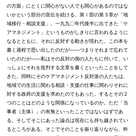
の方面」にとくに関心がない人でも関心があるのではな
いかという部分の宣伝を続ける。第Ⅰ部の第３章が「地
域移行・相談支援」。一九九〇年代後半に出てきた「ケ
アマネジメント」というものがしきりに言われるように
なるとともに、それに反対する動きが現れた。この本を
書く過程で思い出したのだが――つまりそれまで忘れて
いたのだが――私はその反対の側の人たちに付いて、い
っしょにそれを批判する文章を書くといったことをして
きた。同時にそのケアマネジメント反対派の人たちは、
地域での生活に関わる相談・支援の仕事に関わりそれに
対する政府の支援を求めたのでもあった。するとその２
つのことはどのような関係になっているのか。ただ「当
事者（主体）」の有無といったことではないはずであ
る。そしてそこにあった論点は現在にも持ち越されてい
るところがある。そこでそのことを振り返りながら、昨