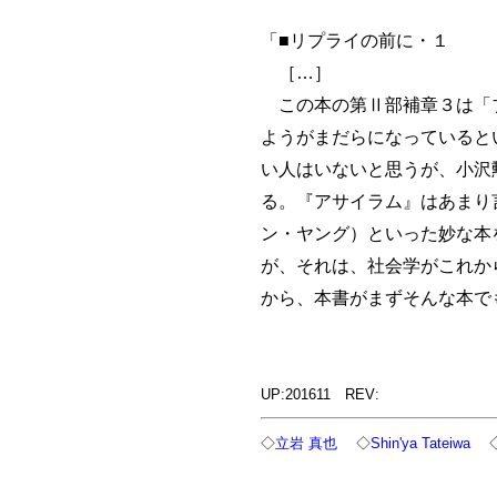
「■リプライの前に・１
［…］
この本の第Ⅱ部補章３は「ブ
ようがまだらになっていると
い人はいないと思うが、小沢
る。『アサイラム』はあまり
ン・ヤング）といった妙な本
が、それは、社会学がこれか
から、本書がまずそんな本で
UP:201611 REV:
◇
立岩 真也
◇
Shin'ya Tateiwa