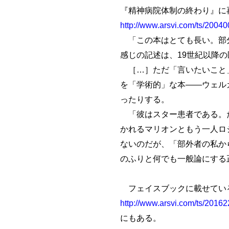
『精神病院体制の終わり』に
http://www.arsvi.com/ts/2004
「この本はとても長い。部分
感じの記述は、19世紀以降
［…］ただ「言いたいこと」
を「学術的」な本――ウェル
ったりする。
「彼はスター患者である。た
かれるマリオンともう一人ロ
ないのだが、「部外者の私か
のふりと何でも一般論にする正
フェイスブックに載せてい
http://www.arsvi.com/ts/2016
にもある。