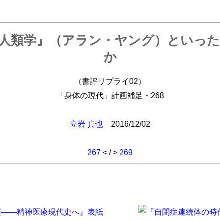
人類学』（アラン・ヤング）といっ
か
（書評リプライ02）
「身体の現代」計画補足・268
立岩 真也
2016/12/02
267
< / >
269