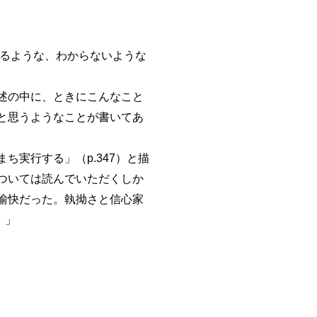
るような、わからないような
述の中に、ときにこんなこと
と思うようなことが書いてあ
実行する」（p.347）と描
ついては読んでいただくしか
愉快だった。執拗さと信心家
］」