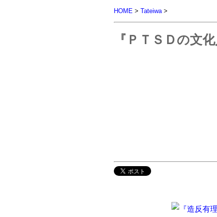
HOME
>
Tateiwa
>
『ＰＴＳＤの文化