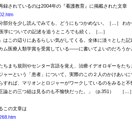
再録されているのは2004年の『看護教育』に掲載された文章
002.htm
部分を少し読んでみても、どうにもつかめない。［…］ わか
の医学についての記述を追うところでも続く。［…］
はこの辺りにあるらしい気がしてくる。全体に淡々とした記
カム医療人類学賞を受賞している――に書いてよいのだろうか
ちまち規則やセンター言語を覚え、治療イデオロギーをたちまち
ジャーという「患者」について。実際のこの２人のかけあいに
らすれば、マリオンとロジャーがワークしているのをみると不
論との三つ組は見るのも不愉快だった。」（p.351） ［…
るこの文章は
2268.htm