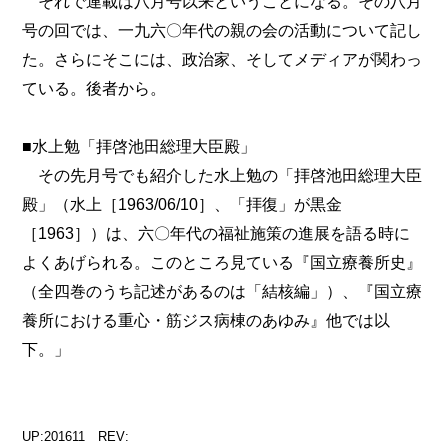
それで連載は八月号以来ということになる。その八月
号の回では、一九六〇年代の親の会の活動について記し
た。さらにそこには、政治家、そしてメディアが関わっ
ている。後者から。
■水上勉「拝啓池田総理大臣殿」
その先月号でも紹介した水上勉の「拝啓池田総理大臣
殿」（水上［1963/06/10］、「拝復」が黒金
［1963］）は、六〇年代の福祉施策の進展を語る時に
よくあげられる。このところ見ている『国立療養所史』
（全四巻のうち記述があるのは「結核編」）、『国立療
養所における重心・筋ジス病棟のあゆみ』他では以
下。」
UP:201611 REV: