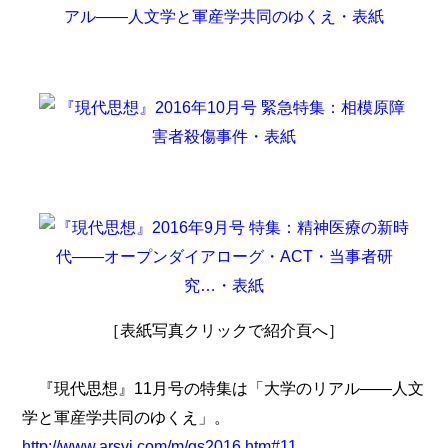
［表紙写真クリックで紹介頁へ］
『現代思想』11月号の特集は「大学のリアル――人文
学と軍産学共同のゆくえ」。
http://www.arsvi.com/m/gs2016.htm#11