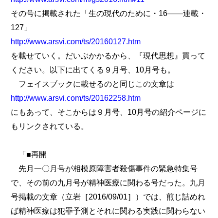
その号に掲載された「生の現代のために・16――連載・
127」
http://www.arsvi.com/ts/20160127.htm
を載せていく。だいぶかかるから、『現代思想』買って
ください。以下に出てくる９月号、10月号も。
フェイスブックに載せるのと同じこの文章は
http://www.arsvi.com/ts/20162258.htm
にもあって、そこからは９月号、10月号の紹介ページに
もリンクされている。
「■再開
先月一〇月号が相模原障害者殺傷事件の緊急特集号
で、その前の九月号が精神医療に関わる号だった。九月
号掲載の文章（立岩［2016/09/01］）では、煎じ詰めれ
ば精神医療は犯罪予測とそれに関わる実践に関わらない