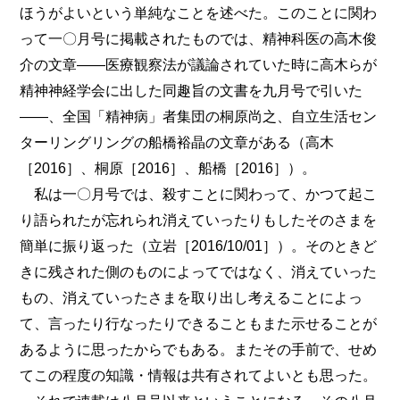
ほうがよいという単純なことを述べた。このことに関わ
って一〇月号に掲載されたものでは、精神科医の高木俊
介の文章――医療観察法が議論されていた時に高木らが
精神神経学会に出した同趣旨の文書を九月号で引いた
――、全国「精神病」者集団の桐原尚之、自立生活セン
ターリングリングの船橋裕晶の文章がある（高木
［2016］、桐原［2016］、船橋［2016］）。
私は一〇月号では、殺すことに関わって、かつて起こ
り語られたが忘れられ消えていったりもしたそのさまを
簡単に振り返った（立岩［2016/10/01］）。そのときど
きに残された側のものによってではなく、消えていった
もの、消えていったさまを取り出し考えることによっ
て、言ったり行なったりできることもまた示せることが
あるように思ったからでもある。またその手前で、せめ
てこの程度の知識・情報は共有されてよいとも思った。