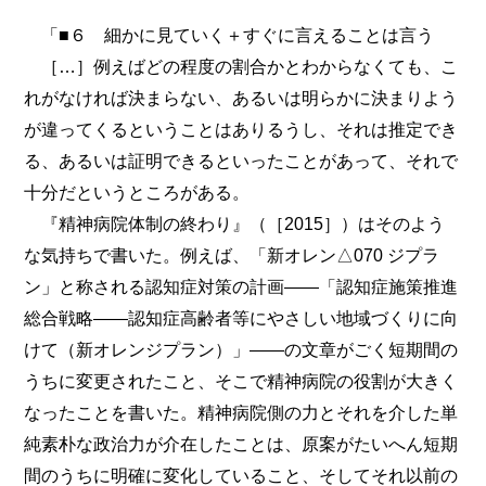
「■６ 細かに見ていく＋すぐに言えることは言う
［…］例えばどの程度の割合かとわからなくても、こ
れがなければ決まらない、あるいは明らかに決まりよう
が違ってくるということはありるうし、それは推定でき
る、あるいは証明できるといったことがあって、それで
十分だというところがある。
『精神病院体制の終わり』（［2015］）はそのよう
な気持ちで書いた。例えば、「新オレン△070 ジプラ
ン」と称される認知症対策の計画――「認知症施策推進
総合戦略――認知症高齢者等にやさしい地域づくりに向
けて（新オレンジプラン）」――の文章がごく短期間の
うちに変更されたこと、そこで精神病院の役割が大きく
なったことを書いた。精神病院側の力とそれを介した単
純素朴な政治力が介在したことは、原案がたいへん短期
間のうちに明確に変化していること、そしてそれ以前の