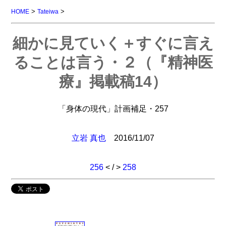
>
>
HOME
Tateiwa
細かに見ていく＋すぐに言え
ることは言う・２（『精神医
療』掲載稿14）
「身体の現代」計画補足・257
立岩 真也
2016/11/07
256
< / >
258