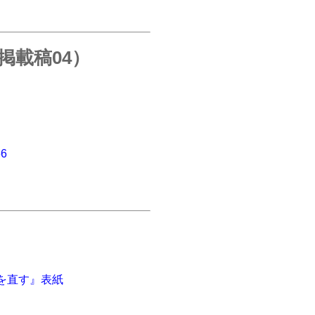
掲載稿04）
66