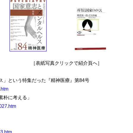
［表紙写真クリックで紹介頁へ］
」という特集だった『精神医療』第84号
.htm
素朴に考える」
0027.htm
m3.htm