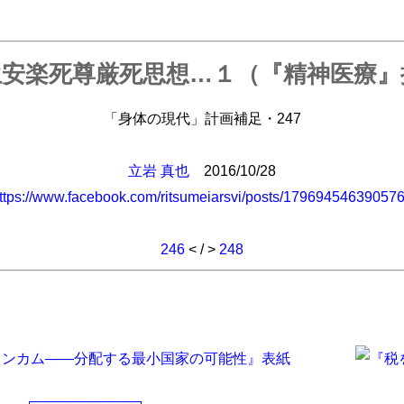
安楽死尊厳死思想…１（『精神医療』
「身体の現代」計画補足・247
立岩 真也
2016/10/28
ttps://www.facebook.com/ritsumeiarsvi/posts/17969454639057
246
< / >
248